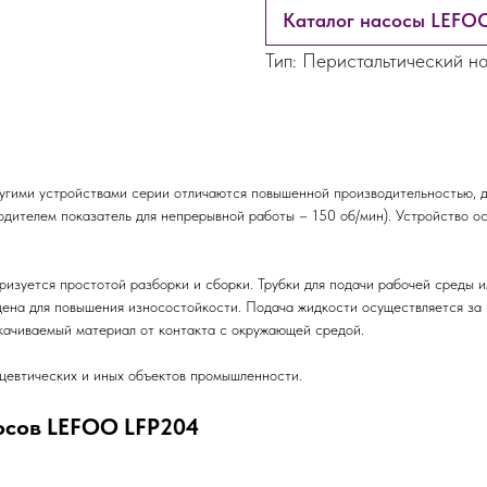
Каталог насосы LEFO
Тип: Перистальтический н
гими устройствами серии отличаются повышенной производительностью, 
одителем показатель для непрерывной работы – 150 об/мин). Устройство о
ризуется простотой разборки и сборки. Трубки для подачи рабочей среды 
ена для повышения износостойкости. Подача жидкости осуществляется за 
качиваемый материал от контакта с окружающей средой.
цевтических и иных объектов промышленности.
осов LEFOO LFP204