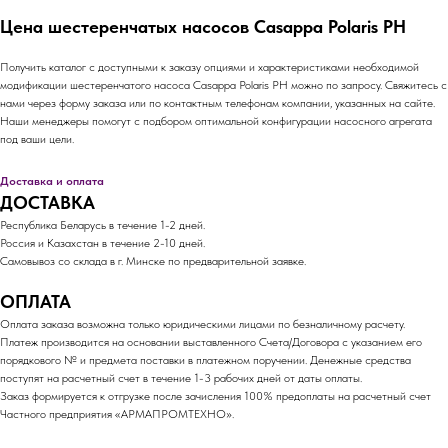
Цена шестеренчатых насосов Casappa Polaris PH
Получить каталог с доступными к заказу опциями и характеристиками необходимой
модификации шестеренчатого насоса Casappa Polaris PH можно по запросу. Свяжитесь с
нами через форму заказа или по контактным телефонам компании, указанных на сайте.
Наши менеджеры помогут с подбором оптимальной конфигурации насосного агрегата
под ваши цели.
Доставка и оплата
ДОСТАВКА
Республика Беларусь в течение 1-2 дней.
Россия и Казахстан в течение 2-10 дней.
Самовывоз со склада в г. Минске по предварительной заявке.
ОПЛАТА
Оплата заказа возможна только юридическими лицами по безналичному расчету.
Платеж производится на основании выставленного Счета/Договора с указанием его
порядкового № и предмета поставки в платежном поручении. Денежные средства
поступят на расчетный счет в течение 1-3 рабочих дней от даты оплаты.
Заказ формируется к отгрузке после зачисления 100% предоплаты на расчетный счет
Частного предприятия «АРМАПРОМТЕХНО».