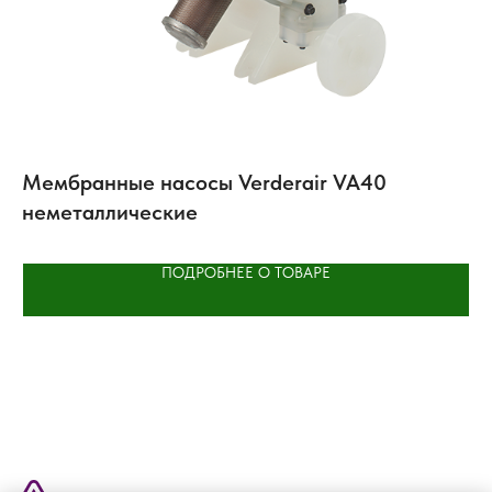
Мембранные насосы Verderair VA40
А
неметаллические
ре
ПОДРОБНЕЕ О ТОВАРЕ