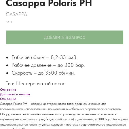
Casappa Polaris PH
CASAPPA
SKU:
ДОБАВИТЬ В ЗАПРОС
Рабочий объем – 8,2-33 см3.
Рабочее давление – до 300 Бар.
Скорость – до 3500 об/мин.
Тип: Шестеренчатый насос
Описание
Доставка и оплата
Описание
Casappa Polaris PH – насосы шестеренчатого типа, предназначенные для
промышленного использования и применения в мобильных гидравлических системах.
Оборудование этой линейки итальянского производства позволяет осуществлять
перекачку неагрессивных сред (жидкостей и газов) с давлением до 300 бар. Эта модель
гидронасоса выполнена в чугунном корпусе и поэтому предпочтительнее гидронасосов