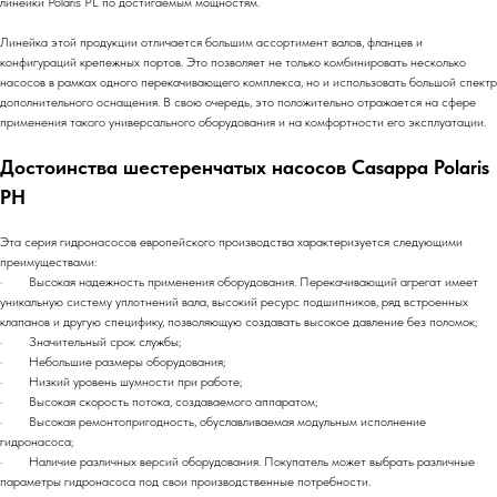
линейки Polaris PL по достигаемым мощностям.
Линейка этой продукции отличается большим ассортимент валов, фланцев и
конфигураций крепежных портов. Это позволяет не только комбинировать несколько
насосов в рамках одного перекачивающего комплекса, но и использовать большой спектр
дополнительного оснащения. В свою очередь, это положительно отражается на сфере
применения такого универсального оборудования и на комфортности его эксплуатации.
Достоинства шестеренчатых насосов Casappa Polaris
PH
Эта серия гидронасосов европейского производства характеризуется следующими
преимуществами:
· Высокая надежность применения оборудования. Перекачивающий агрегат имеет
уникальную систему уплотнений вала, высокий ресурс подшипников, ряд встроенных
клапанов и другую специфику, позволяющую создавать высокое давление без поломок;
· Значительный срок службы;
· Небольшие размеры оборудования;
· Низкий уровень шумности при работе;
· Высокая скорость потока, создаваемого аппаратом;
· Высокая ремонтопригодность, обуславливаемая модульным исполнение
гидронасоса;
· Наличие различных версий оборудования. Покупатель может выбрать различные
параметры гидронасоса под свои производственные потребности.