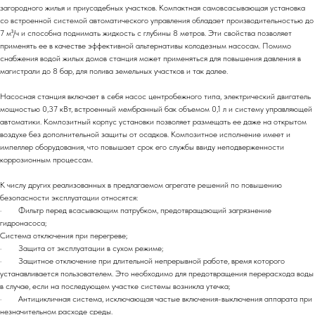
загородного жилья и приусадебных участков. Компактная самовсасывающая установка
со встроенной системой автоматического управления обладает производительностью до
7 м³/ч и способна поднимать жидкость с глубины 8 метров. Эти свойства позволяет
применять ее в качестве эффективной альтернативы колодезным насосам. Помимо
снабжения водой жилых домов станция может применяться для повышения давления в
магистрали до 8 бар, для полива земельных участков и так далее.
Насосная станция включает в себя насос центробежного типа, электрический двигатель
мощностью 0,37 кВт, встроенный мембранный бак объемом 0,1 л и систему управляющей
автоматики. Композитный корпус установки позволяет размещать ее даже на открытом
воздухе без дополнительной защиты от осадков. Композитное исполнение имеет и
импеллер оборудования, что повышает срок его службы ввиду неподверженности
коррозионным процессам.
К числу других реализованных в предлагаемом агрегате решений по повышению
безопасности эксплуатации относятся:
· Фильтр перед всасывающим патрубком, предотвращающий загрязнение
гидронасоса;
Система отключения при перегреве;
· Защита от эксплуатации в сухом режиме;
· Защитное отключение при длительной непрерывной работе, время которого
устанавливается пользователем. Это необходимо для предотвращения перерасхода воды
в случае, если на последующем участке системы возникла утечка;
· Антицикличная система, исключающая частые включения-выключения аппарата при
незначительном расходе среды.