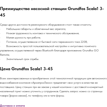
Преимущества насосной станции Grundfos Scala1 3-
45
Среди других достоинств реализуемого оборудования стоит также отметить:
· Небольшие габариты и облегченный вес агрегата;
· Низкая трудоемкость монтажа и технического обслуживания;
· Малая шумность при работе;
· Питание, осуществляемое от бытовой сети переменного тока 220В;
· Возможность простой пользовательской настройки и интуитивно понятного
управления, осуществляемой через Bluetooth благодаря приложению Grundfos GO
Remote;
· Значительный срок службы.
Цена Grundfos Scala1 3-45
Всем заинтересованным в приобретении этой технологичной продукции для автономного
водоснабжения компания «АрмапромТехно» предлагает свои услуги в качестве ее
поставщика. Цену станции при ее заказе у нашей компании с доставкой в конкретный
населенный пункт можно уточнить у сотрудников. Сделать запрос можно со страницы
товара (форма заказа), по телефону или в чате фирмы.
Доставка и оплата