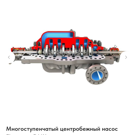
Многоступенчатый центробежный насос
Р