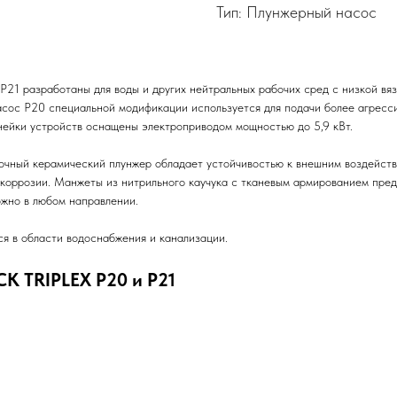
Тип: Плунжерный насос
21 разработаны для воды и других нейтральных рабочих сред с низкой вя
насос P20 специальной модификации используется для подачи более агрес
инейки устройств оснащены электроприводом мощностью до 5,9 кВт.
очный керамический плунжер обладает устойчивостью к внешним воздействи
коррозии. Манжеты из нитрильного каучука с тканевым армированием пред
жно в любом направлении.
я в области водоснабжения и канализации.
K TRIPLEX P20 и P21