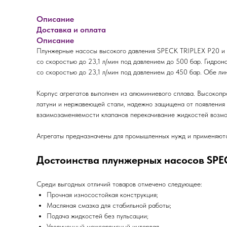
Описание
Доставка и оплата
Описание
Плунжерные насосы высокого давления SPECK TRIPLEX P20 и P
со скоростью до 23,1 л/мин под давлением до 500 бар. Гидро
со скоростью до 23,1 л/мин под давлением до 450 бар. Обе л
Корпус агрегатов выполнен из алюминиевого сплава. Высокопр
латуни и нержавеющей стали, надежно защищена от появления 
взаимозаменяемости клапанов перекачивание жидкостей возмо
Агрегаты предназначены для промышленных нужд и применяютс
Достоинства плунжерных насосов SPEC
Среди выгодных отличий товаров отмечено следующее:
Прочная износостойкая конструкция;
Масляная смазка для стабильной работы;
Подача жидкостей без пульсации;
Увеличенный межсервисный интервал.