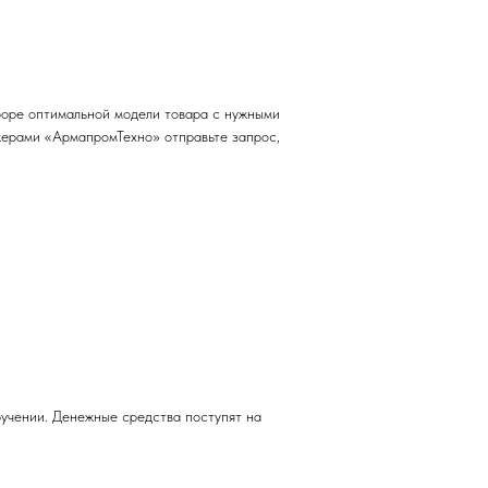
боре оптимальной модели товара с нужными
джерами «АрмапромТехно» отправьте запрос,
учении. Денежные средства поступят на