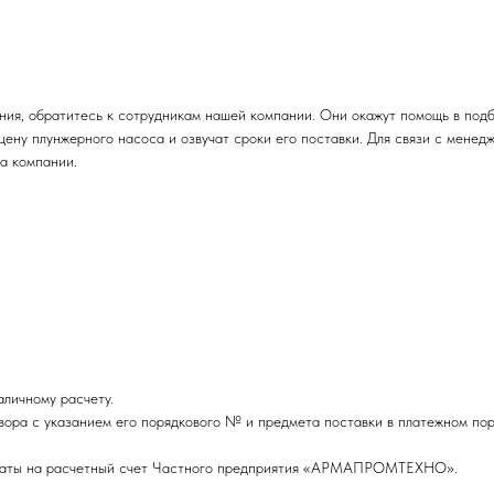
ния, обратитесь к сотрудникам нашей компании. Они окажут помощь в под
цену плунжерного насоса и озвучат сроки его поставки. Для связи с мене
а компании.
личному расчету.
вора с указанием его порядкового № и предмета поставки в платежном пор
оплаты на расчетный счет Частного предприятия «АРМАПРОМТЕХНО».