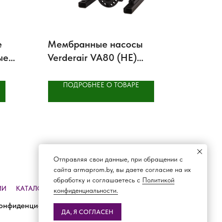
е
Мембранные насосы
ые
Verderair VA80 (HE)
металлические
ПОДРОБНЕЕ О ТОВАРЕ
Отправляя свои данные, при обращении с
сайта armaprom.by, вы даете согласие на их
обработку и соглашаетесь с
Политикой
ИИ
КАТАЛОГ
ДОСТАВКА И ОПЛАТА
КОНТАКТЫ
конфиденциальности.
онфиденциальности
ДА, Я СОГЛАСЕН