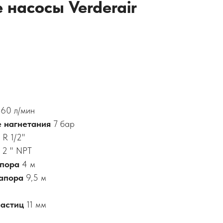
насосы Verderair
660
л/мин
е нагнетания
7 бар
ь
R 1/2"
и
2 " NPT
апора
4 м
апора
9,5 м
астиц
11 мм