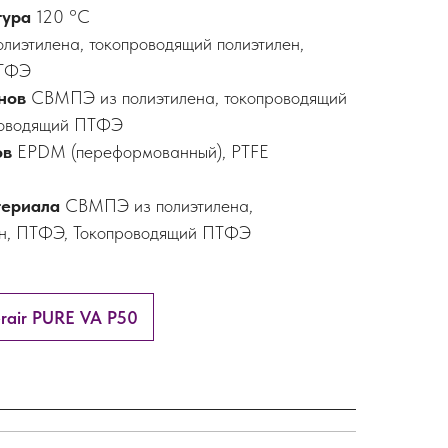
тура
120 °C
иэтилена, токопроводящий полиэтилен,
ПТФЭ
анов
СВМПЭ из полиэтилена, токопроводящий
роводящий ПТФЭ
ов
EPDM (переформованный), PTFE
териала
СВМПЭ из полиэтилена,
ен, ПТФЭ, Токопроводящий ПТФЭ
rair PURE VA P50