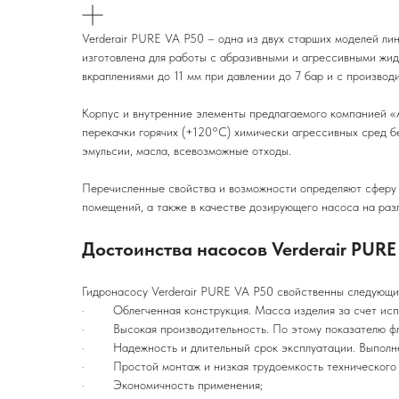
Verderair PURE VA P50 – одна из двух старших моделей л
изготовлена для работы с абразивными и агрессивными жи
вкраплениями до 11 мм при давлении до 7 бар и с производ
Корпус и внутренние элементы предлагаемого компанией «А
перекачки горячих (+120°С) химически агрессивных сред бе
эмульсии, масла, всевозможные отходы.
Перечисленные свойства и возможности определяют сферу 
помещений, а также в качестве дозирующего насоса на раз
Достоинства насосов Verderair PURE
Гидронасосу Verderair PURE VA P50 свойственны следующи
· Облегченная конструкция. Масса изделия за счет испол
· Высокая производительность. По этому показателю фла
· Надежность и длительный срок эксплуатации. Выполнен
· Простой монтаж и низкая трудоемкость технического 
· Экономичность применения;