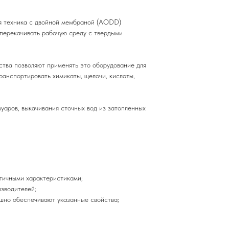
ая техника с двойной мембраной (AODD)
 перекачивать рабочую среду с твердыми
ства позволяют применять это оборудование для
ранспортировать химикаты, щелочи, кислоты,
аров, выкачивания сточных вод из затопленных
гичными характеристиками;
зводителей;
шно обеспечивают указанные свойства;