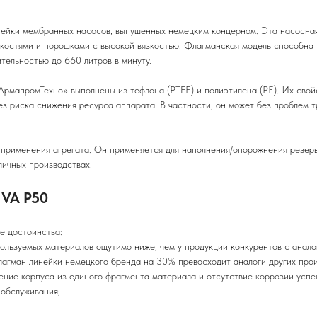
инейки мембранных насосов, выпушенных немецким концерном. Эта насосн
дкостями и порошками с высокой вязкостью. Флагманская модель способна
ительностью до 660 литров в минуту.
рмапромТехно» выполнены из тефлона (PTFE) и полиэтилена (PE). Их свой
з риска снижения ресурса аппарата. В частности, он может без проблем т
применения агрегата. Он применяется для наполнения/опорожнения резерву
личных производствах.
 VA P50
е достоинства:
ьзуемых материалов ощутимо ниже, чем у продукции конкурентов с анало
гман линейки немецкого бренда на 30% превосходит аналоги других прои
ие корпуса из единого фрагмента материала и отсутствие коррозии успе
обслуживания;