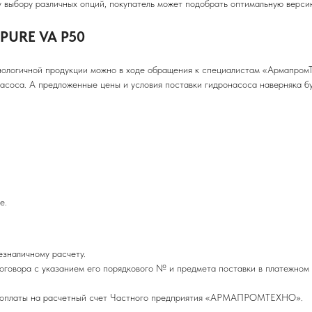
ыбору различных опций, покупатель может подобрать оптимальную версию
 PURE VA P50
ологичной продукции можно в ходе обращения к специалистам «АрмапромТ
асоса. А предложенные цены и условия поставки гидронасоса наверняка бу
е.
езналичному расчету.
оговора с указанием его порядкового № и предмета поставки в платежном
редоплаты на расчетный счет Частного предприятия «АРМАПРОМТЕХНО».