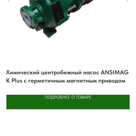
Химический центробежный насос ANSIMAG
Т
K Plus с герметичным магнитным приводом
K
ПОДРОБНЕЕ О ТОВАРЕ