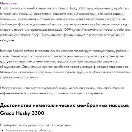
Описание
Неметаллические мембранные насосы Graco Husky 3300 предназначены для работы с
антифризом, моющими средствами, гидравлическими жидкостями, сточными водами,
моторными, смазочными и охлаждающими маслами в тяжелых условиях эксплуатации.
Двойная диафрагма и увеличенный диаметр проходных каналов обеспечивают высокую
скорость подачи материала, достигающую 1059 л/мин. Максимальный уровень рабочего
давления составляет 7 бар. Пневмопривод функционирует с расходом воздуха до 7,8
куб.м/мин.
Бесперебойная работа пневматического клапана гарантирует плавную подачу рабочей
среды. Цельная литая диафрагма отличается увеличенным сроком службы. Быстрота
доступа к внутренним элементам конструкции облегчает проведение сервисного
обслуживания. Специальные крепления обеспечивают жесткую фиксацию гидронасоса.
Материалы изготовления отдельных элементов конструкции подбираются в соответствии
с требованиями заказчика.
Оборудование используется в автомобильной, железнодорожной, горнодобывающей,
нефтехимической промышленности, а также на очистных сооружениях.
Достоинства неметаллических мембранных насосов
Graco Husky 3300
Преимущества продукции состоят в следующем:
Прочность и износостойкость;