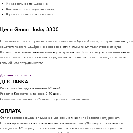
Универсальное применение;
Высокая степень герметичности;
Взрывобезопасное исполнение.
Цена Graco Husky 3300
Позвоните нам или отправьте заявку на получение обратной связи, и мы рассчитаем цену
неметаллического мембранного насоса с оптимальными для удовлетворения нужд
Вашего предприятия техническими характеристиками. В ходе консультации менеджеры
готовы озвучить сроки поставки оборудования и предложить взаимовыгодные условия
дальнейшего сотрудничества.
Доставка и оплата
ДОСТАВКА
Республика Беларусь в течение 1-2 дней.
Россия и Казахстан в течение 2-10 дней.
Самовывоз со склада в г. Минске по предварительной заявке.
ОПЛАТА
Оплата заказа возможна только юридическими лицами по безналичному расчету.
Платеж производится на основании выставленного Счета/Договора с указанием его
порядкового № и предмета поставки в платежном поручении. Денежные средства