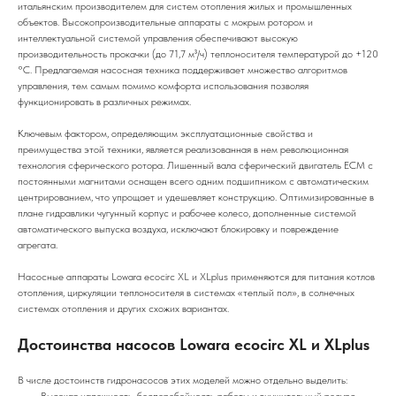
итальянским производителем для систем отопления жилых и промышленных
объектов. Высокопроизводительные аппараты с мокрым ротором и
интеллектуальной системой управления обеспечивают высокую
производительность прокачки (до 71,7 м³/ч) теплоносителя температурой до +120
°C. Предлагаемая насосная техника поддерживает множество алгоритмов
управления, тем самым помимо комфорта использования позволяя
функционировать в различных режимах.
Ключевым фактором, определяющим эксплуатационные свойства и
преимущества этой техники, является реализованная в нем революционная
технология сферического ротора. Лишенный вала сферический двигатель ECM с
постоянными магнитами оснащен всего одним подшипником с автоматическим
центрированием, что упрощает и удешевляет конструкцию. Оптимизированные в
плане гидравлики чугунный корпус и рабочее колесо, дополненные системой
автоматического выпуска воздуха, исключают блокировку и повреждение
агрегата.
Насосные аппараты Lowara ecocirc XL и XLplus применяются для питания котлов
отопления, циркуляции теплоносителя в системах «теплый пол», в солнечных
системах отопления и других схожих вариантах.
Достоинства насосов Lowara ecocirc XL и XLplus
В числе достоинств гидронасосов этих моделей можно отдельно выделить: