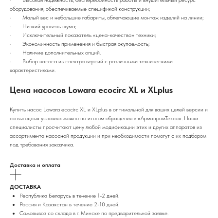
· Высокая надежность, бесперебойность работы и внушительный ресурс
оборудования, обеспечиваемые спецификой конструкции;
· Малый вес и небольшие габариты, облегчающие монтаж изделий на линии;
· Низкий уровень шума;
· Исключительный показатель «цена-качество» техники;
· Экономичность применения и быстрая окупаемость;
· Наличие дополнительных опций.
· Выбор насоса из спектра версий с различными техническими
характеристиками.
Цена насосов Lowara ecocirc XL и XLplus
Купить насос Lowara ecocirc XL и XLplus в оптимальной для ваших целей версии и
на выгодных условиях можно по итогам обращения в «АрмапромТехно». Наши
специалисты просчитают цену любой модификации этих и других аппаратов из
ассортимента насосной продукции и при необходимости помогут с их подбором
под требования заказчика.
Доставка и оплата
ДОСТАВКА
Республика Беларусь в течение 1-2 дней.
Россия и Казахстан в течение 2-10 дней.
Самовывоз со склада в г. Минске по предварительной заявке.