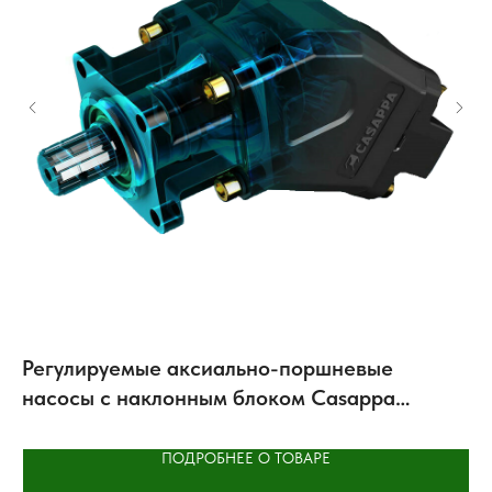
Регулируемые аксиально-поршневые
Ц
насосы с наклонным блоком Casappa
STRADA BAP
ПОДРОБНЕЕ О ТОВАРЕ