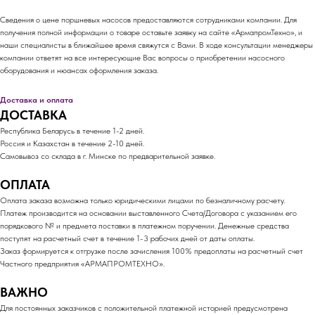
Сведения о цене поршневых насосов предоставляются сотрудниками компании. Для
получения полной информации о товаре оставьте заявку на сайте «АрмапромТехно», и
наши специалисты в ближайшее время свяжутся с Вами. В ходе консультации менеджеры
компании ответят на все интересующие Вас вопросы о приобретении насосного
оборудования и нюансах оформления заказа.
Доставка и оплата
ДОСТАВКА
Республика Беларусь в течение 1-2 дней.
Россия и Казахстан в течение 2-10 дней.
Самовывоз со склада в г. Минске по предварительной заявке.
ОПЛАТА
Оплата заказа возможна только юридическими лицами по безналичному расчету.
Платеж производится на основании выставленного Счета/Договора с указанием его
порядкового № и предмета поставки в платежном поручении. Денежные средства
поступят на расчетный счет в течение 1-3 рабочих дней от даты оплаты.
Заказ формируется к отгрузке после зачисления 100% предоплаты на расчетный счет
Частного предприятия «АРМАПРОМТЕХНО».
ВАЖНО
Для постоянных заказчиков с положительной платежной историей предусмотрена