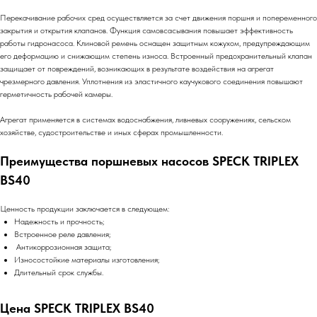
Перекачивание рабочих сред осуществляется за счет движения поршня и попеременного
закрытия и открытия клапанов. Функция самовсасывания повышает эффективность
работы гидронасоса. Клиновой ремень оснащен защитным кожухом, предупреждающим
его деформацию и снижающим степень износа. Встроенный предохранительный клапан
защищает от повреждений, возникающих в результате воздействия на агрегат
чрезмерного давления. Уплотнения из эластичного каучукового соединения повышают
герметичность рабочей камеры.
Агрегат применяется в системах водоснабжения, ливневых сооружениях, сельском
хозяйстве, судостроительстве и иных сферах промышленности.
Преимущества поршневых насосов SPECK TRIPLEX
BS40
Ценность продукции заключается в следующем:
Надежность и прочность;
Встроенное реле давления;
Антикоррозионная защита;
Износостойкие материалы изготовления;
Длительный срок службы.
Цена SPECK TRIPLEX BS40