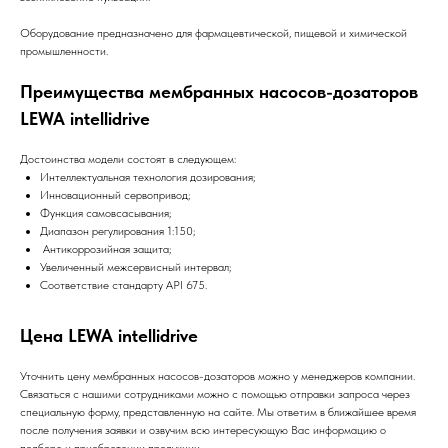
Оборудование предназначено для фармацевтической, пищевой и химической
промышленности.
Преимущества мембранных насосов-дозаторов
LEWA intellidrive
Достоинства модели состоят в следующем:
Интеллектуальная технология дозирования;
Инновационный сервопривод;
Функция самовсасывания;
Диапазон регулирования 1:150;
Антикоррозийная защита;
Увеличенный межсервисный интервал;
Соответствие стандарту API 675.
Цена LEWA intellidrive
Уточнить цену мембранных насосов-дозаторов можно у менеджеров компании.
Связаться с нашими сотрудниками можно с помощью отправки запроса через
специальную форму, представленную на сайте. Мы ответим в ближайшее время
после получения заявки и озвучим всю интересующую Вас информацию о