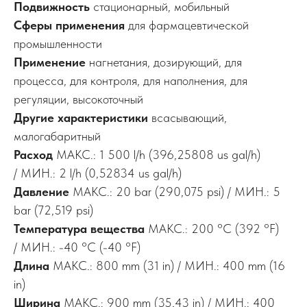
Подвижность
стационарный, мобильный
Сферы применения
для фармацевтической
промышленности
Применение
нагнетания, дозирующий, для
процесса, для контроля, для наполнения, для
регуляции, высокоточный
Другие характеристики
всасывающий,
малогабаритный
Расход
МАКС.: 1 500 l/h (396,25808 us gal/h)
/ МИН.: 2 l/h (0,52834 us gal/h)
Давление
МАКС.: 20 bar (290,075 psi) / МИН.: 5
bar (72,519 psi)
Температура вещества
МАКС.: 200 °C (392 °F)
/ МИН.: -40 °C (-40 °F)
Длина
МАКС.: 800 mm (31 in) / МИН.: 400 mm (16
in)
Ширина
МАКС.: 900 mm (35,43 in) / МИН.: 400