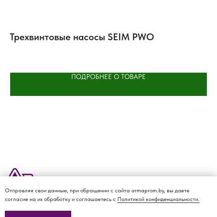
Трехвинтовые насосы SEIM PWO
П
H
ПОДРОБНЕЕ О ТОВАРЕ
Отправляя свои данные, при обращении с сайта armaprom.by, вы даете
О КОМПАНИИ
ДОСТАВКА И ОПЛАТА
КАТАЛОГ
КОНТАКТЫ
согласие на их обработку и соглашаетесь с
Политикой конфиденциальности.
Политика
конфиденциальности