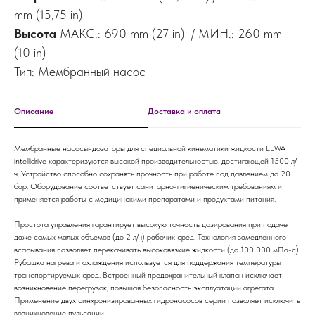
mm (15,75 in)
Высота
МАКС.: 690 mm (27 in) / МИН.: 260 mm
(10 in)
Тип: Мембранный насос
Описание
Доставка и оплата
Мембранные насосы-дозаторы для специальной кинематики жидкости LEWA
intellidrive характеризуются высокой производительностью, достигающей 1500 л/
ч. Устройство способно сохранять прочность при работе под давлением до 20
бар. Оборудование соответствует санитарно-гигиеническим требованиям и
применяется работы с медицинскими препаратами и продуктами питания.
Простота управления гарантирует высокую точность дозирования при подаче
даже самых малых объемов (до 2 л/ч) рабочих сред. Технология замедленного
всасывания позволяет перекачивать высоковязкие жидкости (до 100 000 мПа-с).
Рубашка нагрева и охлаждения используется для поддержания температуры
транспортируемых сред. Встроенный предохранительный клапан исключает
возникновение перегрузок, повышая безопасность эксплуатации агрегата.
Применение двух синхронизированных гидронасосов серии позволяет исключить
возникновение пульсаций.