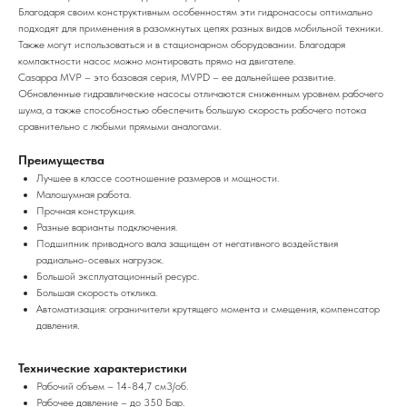
Благодаря своим конструктивным особенностям эти гидронасосы оптимально
подходят для применения в разомкнутых цепях разных видов мобильной техники.
Также могут использоваться и в стационарном оборудовании. Благодаря
компактности насос можно монтировать прямо на двигателе.
Casappa MVP – это базовая серия, MVPD – ее дальнейшее развитие.
Обновленные гидравлические насосы отличаются сниженным уровнем рабочего
шума, а также способностью обеспечить большую скорость рабочего потока
сравнительно с любыми прямыми аналогами.
Преимущества
Лучшее в классе соотношение размеров и мощности.
Малошумная работа.
Прочная конструкция.
Разные варианты подключения.
Подшипник приводного вала защищен от негативного воздействия
радиально-осевых нагрузок.
Большой эксплуатационный ресурс.
Большая скорость отклика.
Автоматизация: ограничители крутящего момента и смещения, компенсатор
давления.
Технические характеристики
Рабочий объем – 14-84,7 см3/об.
Рабочее давление – до 350 Бар.