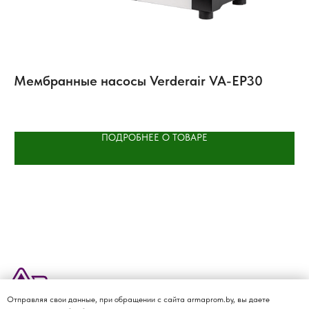
Мембранные насосы Verderair VA-EP30
Г
H
ПОДРОБНЕЕ О ТОВАРЕ
Отправляя свои данные, при обращении с сайта armaprom.by, вы даете
О КОМПАНИИ
ДОСТАВКА И ОПЛАТА
КАТАЛОГ
КОНТАКТЫ