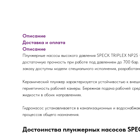
Описание
Доставка и оплата
Описание
Плунжерные насосы высокого давления SPECK TRIPLEX NP25 тр
достаточную прочность при работе под давлением до 700 бар. 
заказу доступны модели специального исполнения, разработан
Керамический плунжер характеризуется устойчивостью к внешн
герметичность рабочей камеры. Бережная подача рабочей сред
жидкости в обоих направлениях.
Гидронасос устанавливается в канализационных и водоснабжаю
процессов общего назначения.
Достоинства плунжерных насосов SPE