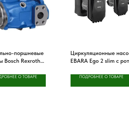
льно-поршневые
Циркуляционные нас
ы Bosch Rexroth
EBARA Ego 2 slim с ро
G серия 10
и встроенной электро
системой управления
ДРОБНЕЕ О ТОВАРЕ
ПОДРОБНЕЕ О ТОВАРЕ