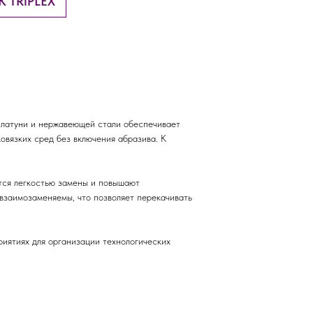
K TRIPLEX
 латуни и нержавеющей стали обеспечивает
овязких сред без включения абразива. К
тся легкостью замены и повышают
взаимозаменяемы, что позволяет перекачивать
иятиях для организации технологических