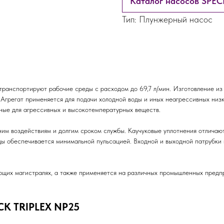
Каталог насосов SPEC
Тип: Плунжерный насос
анспортируют рабочие среды с расходом до 69,7 л/мин. Изготовление из
Агрегат применяется для подачи холодной воды и иных неагрессивных низк
ные для агрессивных и высокотемпературных веществ.
им воздействиям и долгим сроком службы. Каучуковые уплотнения отличаю
ы обеспечивается минимальной пульсацией. Входной и выходной патрубки 
щих магистралях, а также применяется на различных промышленных предпр
CK TRIPLEX NP25