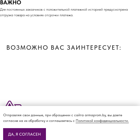
ВАЖНО
Для постоянных заказчиков с положительной платежной историей предусмотрена
отгрузка товара на условиях отсрочки платежа.
ВОЗМОЖНО ВАС ЗАИНТЕРЕСУЕТ:
Отправляя свои данные, при обращении с сайта armaprom.by, вы даете
О КОМПАНИИ
ДОСТАВКА И ОПЛАТА
КАТАЛОГ
КОНТАКТЫ
согласие на их обработку и соглашаетесь с
Политикой конфиденциальности.
Политика
конфиденциальности
ДА, Я СОГЛАСЕН