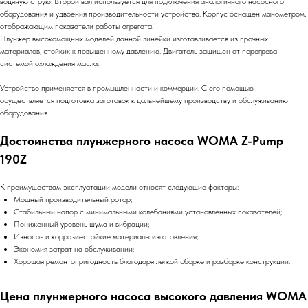
водяную струю. Второй вал используется для подключения аналогичного насосного
оборудования и удвоения производительности устройства. Корпус оснащен манометром,
отображающим показатели работы агрегата.
Плунжер высокомощных моделей данной линейки изготавливается из прочных
материалов, стойких к повышенному давлению. Двигатель защищен от перегрева
системой охлаждения масла.
Устройство применяется в промышленности и коммерции. С его помощью
осуществляется подготовка заготовок к дальнейшему производству и обслуживанию
оборудования.
Достоинства плунжерного насоса WOMA Z-Pump
190Z
К преимуществам эксплуатации модели относят следующие факторы:
Мощный производительный ротор;
Стабильный напор с минимальными колебаниями установленных показателей;
Пониженный уровень шума и вибрации;
Износо- и коррозиестойкие материалы изготовления;
Экономия затрат на обслуживании;
Хорошая ремонтопригодность благодаря легкой сборке и разборке конструкции.
Цена плунжерного насоса высокого давления WOMA