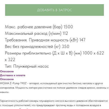
ДОБАВИТЬ В ЗАПРОС
Макс. рабочее давление (бар) 1500
Максимальный расход (л/мин) 112
Требования. Приводная мощность (кВт) 147
Вес без принадлежностей (кг) 350
Размеры приблизительно (Д x Ш x В) (мм) 1000 x 622
x 322
Тип: Плунжерный насос
Описание
Доставка и оплата
Описание
WOMA Z-Pump 190Z - аппарат, используемый для очистки бетона, металла и других
материалов. Мощность напора рассчитана на полное удаление следов краски, окалины и
накипи.
Герметичность рабочей камеры плунжерного насоса высокого давления обеспечивается
с помощью уплотнителей, что предупреждает протечку воды и попадание воздуха в