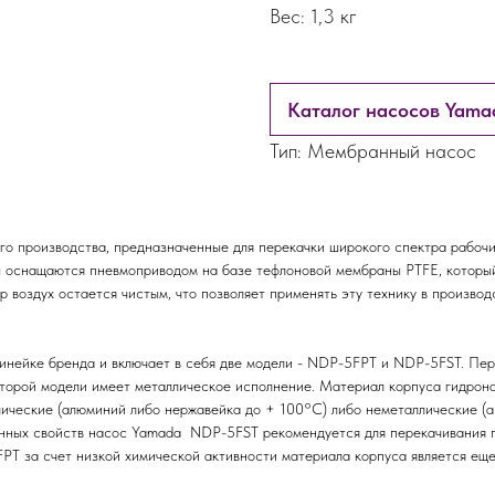
Вес: 1,3 кг
Каталог насосов Yam
Тип: Мембранный насос
 производства, предназначенные для перекачки широкого спектра рабочих
 оснащаются пневмоприводом на базе тефлоновой мембраны PTFE, который 
 воздух остается чистым, что позволяет применять эту технику в производ
линейке бренда и включает в себя две модели - NDP-5FPT и NDP-5FST. Пе
второй модели имеет металлическое исполнение. Материал корпуса гидрон
ические (алюминий либо нержавейка до + 100°C) либо неметаллические (а
онных свойств насос Yamada NDP-5FST рекомендуется для перекачивания п
T за счет низкой химической активности материала корпуса является еще