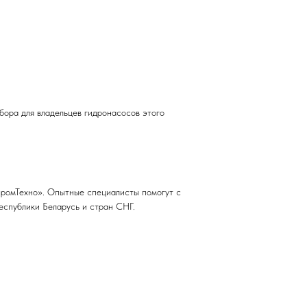
ора для владельцев гидронасосов этого
промТехно». Опытные специалисты помогут с
еспублики Беларусь и стран СНГ.