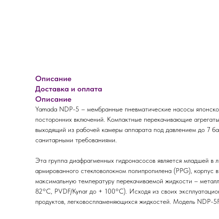
Описание
Доставка и оплата
Описание
Yamada NDP-5 – мембранные пневматические насосы японского
посторонних включений. Компактные перекачивающие агрегаты
выходящий из рабочей камеры аппарата под давлением до 7 бар
санитарными требованиями.
Эта группа диафрагменных гидронасосов является младшей в 
армированного стекловолокном полипропилена (PPG), корпус 
максимальную температуру перекачиваемой жидкости – металл
82°C, PVDF/Kynar до + 100°C). Исходя из своих эксплуатаци
продуктов, легковоспламеняющихся жидкостей. Модель NDP-5FP