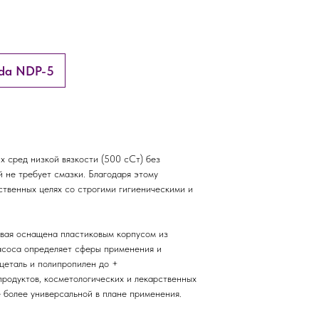
ada NDP-5
 сред низкой вязкости (500 сСт) без
не требует смазки. Благодаря этому
ственных целях со строгими гигиеническими и
рвая оснащена пластиковым корпусом из
асоса определяет сферы применения и
цеталь и полипропилен до +
родуктов, косметологических и лекарственных
 более универсальной в плане применения.