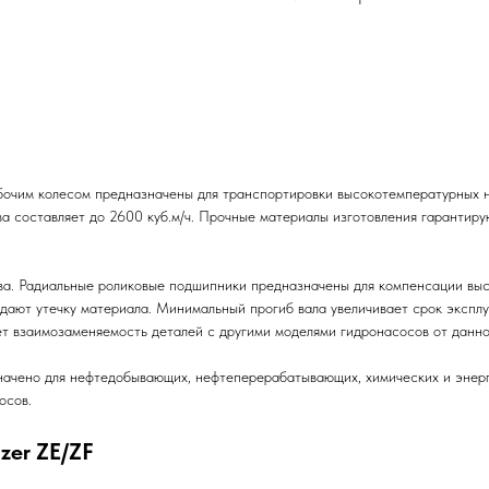
бочим колесом предназначены для транспортировки высокотемпературных не
ва составляет до 2600 куб.м/ч. Прочные материалы изготовления гарантир
а. Радиальные роликовые подшипники предназначены для компенсации выс
дают утечку материала. Минимальный прогиб вала увеличивает срок экспл
т взаимозаменяемость деталей с другими моделями гидронасосов от данно
начено для нефтедобывающих, нефтеперерабатывающих, химических и энер
осов.
zer ZE/ZF