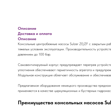
Описание
Доставка и оплата
Описание
Консольные центробежные насосы Sulzer ZE/ZF с закрытым ра
тяжелых условиях эксплуатации. Производительность устройст
давлением до 100 бар.
Самовентилируемый корпус предупреждает перегрев устройств
уплотнения обеспечивают герметичность агрегата и предупреж
Модульная конструкция облегчает обслуживание и обеспечивае
Предлагаемое оборудование немецкого производства предназ
применяются в качестве циркуляционных и бустерных гидронас
Преимущества консольных насосов Sul