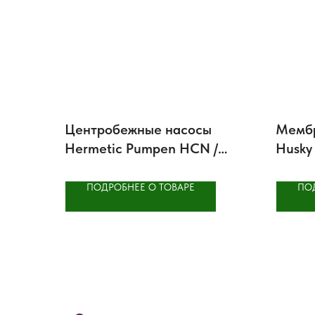
Центробежные насосы
Мембр
Hermetic Pumpen HCN /
Husky
HCNF
немет
ПОДРОБНЕЕ О ТОВАРЕ
ПО