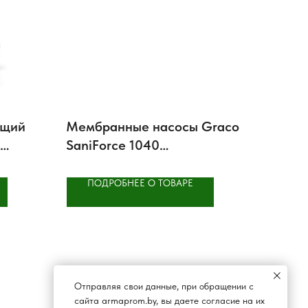
ющий
Мембранные насосы Graco
SaniForce 1040
ля
гигиенические
в LEWA
ПОДРОБНЕЕ О ТОВАРЕ
Отправляя свои данные, при обращении с
сайта armaprom.by, вы даете согласие на их