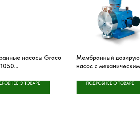
анные насосы Graco
Мембранный дозиру
 1050
насос с механическим
аллические
приводом мембраны д
химических продукто
ДРОБНЕЕ О ТОВАРЕ
ПОДРОБНЕЕ О ТОВАРЕ
ecodos®