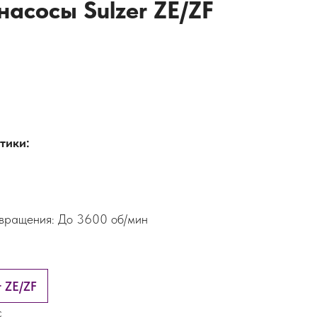
асосы Sulzer ZE/ZF
тики:
вращения: До 3600 об/мин
r ZE/ZF
с