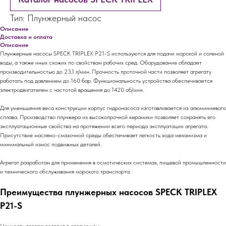
Тип: Плунжерный насос
Описание
Доставка и оплата
Описание
Плунжерные насосы SPECK TRIPLEX P21-S используются для подачи морской и соленой
воды, а также иных схожих по свойствам рабочих сред. Оборудование обладает
производительностью до 23,1 л/мин. Прочность проточной части позволяет агрегату
работать под давлением до 160 бар. Функциональность устройства обеспечивается
электродвигателем с частотой вращения до 1420 об/мин.
Для уменьшения веса конструкции корпус гидронасоса изготавливается из алюминиевого
сплава. Производство плунжера из высокопрочной керамики позволяет сохранять его
эксплуатационные свойства на протяжении всего периода эксплуатации агрегата.
Присутствие масляно-смазочной среды обеспечивает легкость хода механизма и
минимальный износ подвижных деталей.
Агрегат разработан для применения в осмотических системах, пищевой промышленности
и технического обслуживания морского транспорта.
Преимущества плунжерных насосов SPECK TRIPLEX
P21-S