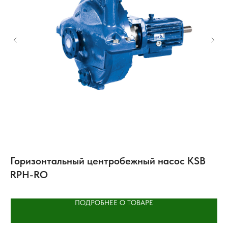
Горизонтальный центробежный насос KSB
А
RPH-RO
Se
ПОДРОБНЕЕ О ТОВАРЕ