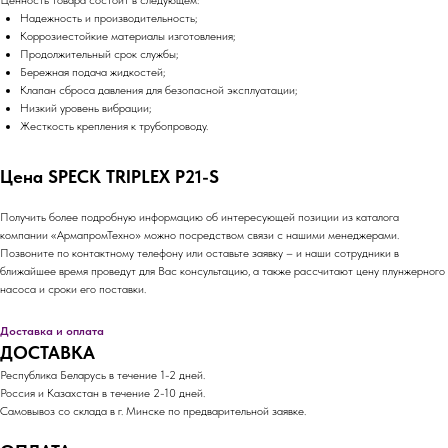
Ценность товара состоит в следующем:
Надежность и производительность;
Коррозиестойкие материалы изготовления;
Продолжительный срок службы;
Бережная подача жидкостей;
Клапан сброса давления для безопасной эксплуатации;
Низкий уровень вибрации;
Жесткость крепления к трубопроводу.
Цена SPECK TRIPLEX P21-S
Получить более подробную информацию об интересующей позиции из каталога
компании «АрмапромТехно» можно посредством связи с нашими менеджерами.
Позвоните по контактному телефону или оставьте заявку – и наши сотрудники в
ближайшее время проведут для Вас консультацию, а также рассчитают цену плунжерного
насоса и сроки его поставки.
Доставка и оплата
ДОСТАВКА
Республика Беларусь в течение 1-2 дней.
Россия и Казахстан в течение 2-10 дней.
Самовывоз со склада в г. Минске по предварительной заявке.