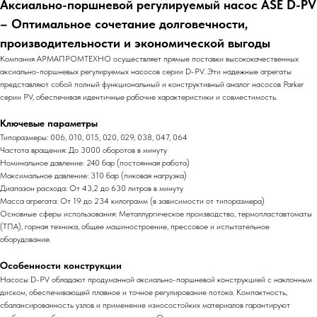
Аксиально-поршневой регулируемый насос ASE D-PV
– Оптимальное сочетание долговечности,
производительности и экономической выгоды
Компания АРМАПРОМТЕХНО осуществляет прямые поставки высококачественных
аксиально-поршневых регулируемых насосов серии D-PV. Эти надежные агрегаты
представляют собой полный функциональный и конструктивный аналог насосов Parker
серии PV, обеспечивая идентичные рабочие характеристики и совместимость.
Ключевые параметры
Типоразмеры: 006, 010, 015, 020, 029, 038, 047, 064
Частота вращения: До 3000 оборотов в минуту
Номинальное давление: 240 бар (постоянная работа)
Максимальное давление: 310 бар (пиковая нагрузка)
Диапазон расхода: От 43,2 до 630 литров в минуту
Масса агрегата: От 19 до 234 килограмм (в зависимости от типоразмера)
Основные сферы использования: Металлургическое производство, термопластавтоматы
(ТПА), горная техника, общее машиностроение, прессовое и испытательное
оборудование.
Особенности конструкции
Насосы D-PV обладают продуманной аксиально-поршневой конструкцией с наклонным
диском, обеспечивающей плавное и точное регулирование потока. Компактность,
сбалансированность узлов и применение износостойких материалов гарантируют