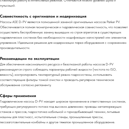
стабильную работу в интенсивных режимах. Отличаются низким уровнем шума и
пульсаций.
Совместимость с оригиналом и модернизация
Насосы ASE D-PV являются полноценной заменой оригинальных насосов Parker PV.
Обеспечивается полная геометрическая и гидравлическая совместимость, что позволяет
осуществлять беспроблемную замену вышедших из строя агрегатов в существующих
гидравлических системах без необходимости модификации магистралей или элементов
управления. Идеальное решение для модернизации парка оборудования с сохранением
производительности.
Рекомендации по эксплуатации
Для обеспечения максимального ресурса и безотказной работы насосов D-PV
рекомендуется строго соблюдать параметры рабочей жидкости (чистота по ISO,
вязкость), контролировать температурный режим гидросистемы, использовать
соответствующие фильтры тонкой очистки и проводить регулярное техническое
обслуживание согласно регламенту.
Сферы применения
Гидравлические насосы D-PV находят широкое применение в ответственных системах,
требующих регулируемого потока под высоким давлением: приводы металлорежущих
станков и прессов, гидростатика мобильной и горнодобывающей техники, литьевые
машины для пластмасс, испытательные стенды, промышленные прессы,
лесозаготовительные комбайны и другое тяжелое промышленное оборудование.