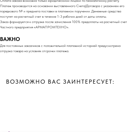
Оплата заказа возможна только юридическими лицами по безналичному расчету.
Платеж производится на основании выставленного Счета/Договора с указанием его
порядкового № и предмета поставки в платежном поручении. Денежные средства
поступят на расчетный счет в течение 1-3 рабочих дней от даты оплаты.
Заказ формируется к отгрузке после зачисления 100% предоплаты на расчетный счет
Частного предприятия «АРМАПРОМТЕХНО».
ВАЖНО
Для постоянных заказчиков с положительной платежной историей предусмотрена
отгрузка товара на условиях отсрочки платежа.
ВОЗМОЖНО ВАС ЗАИНТЕРЕСУЕТ: