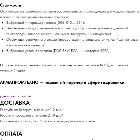
Стоимость
Окончательная стоимость поставки рассчитывается индивидуально для каждого проекта
и зависит от следующих ключевых факторов:
Выбранный типоразмер насоса (006, 010, ... 064).
Необходимость дополнительной комплектации (установка датчиков давления/
температуры, нанесение специальных антикоррозийных покрытий).
Объем единовременного заказа (предоставление специальных условий для оптовых
и постоянных партнеров).
Выбранные условия поставки (DDP, EXW, FCA – Инкотермс 2020).
Отправьте запрос через сайт или по телефону — персональное КП будет готово в
течение 2 часов!
АРМАПРОМТЕХНО — надежный партнер в сфере гидравлики
Доставка и оплата
ДОСТАВКА
Республика Беларусь в течение 1-2 дней.
Россия и Казахстан в течение 2-10 дней.
Самовывоз со склада в г. Минске по предварительной заявке.
ОПЛАТА