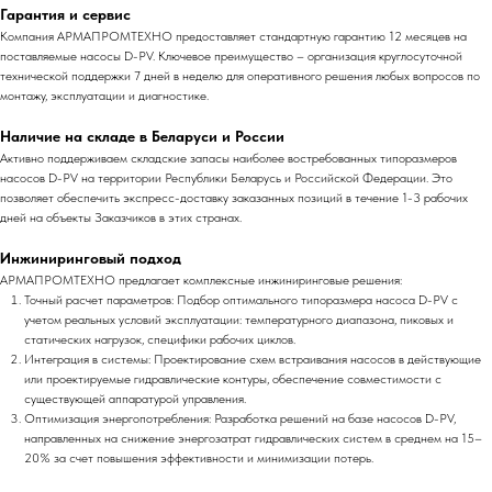
Гарантия и сервис
Компания АРМАПРОМТЕХНО предоставляет стандартную гарантию 12 месяцев на
поставляемые насосы D-PV. Ключевое преимущество – организация круглосуточной
технической поддержки 7 дней в неделю для оперативного решения любых вопросов по
монтажу, эксплуатации и диагностике.
Наличие на складе в Беларуси и России
Активно поддерживаем складские запасы наиболее востребованных типоразмеров
насосов D-PV на территории Республики Беларусь и Российской Федерации. Это
позволяет обеспечить экспресс-доставку заказанных позиций в течение 1-3 рабочих
дней на объекты Заказчиков в этих странах.
Инжиниринговый подход
АРМАПРОМТЕХНО предлагает комплексные инжиниринговые решения:
Точный расчет параметров: Подбор оптимального типоразмера насоса D-PV с
учетом реальных условий эксплуатации: температурного диапазона, пиковых и
статических нагрузок, специфики рабочих циклов.
Интеграция в системы: Проектирование схем встраивания насосов в действующие
или проектируемые гидравлические контуры, обеспечение совместимости с
существующей аппаратурой управления.
Оптимизация энергопотребления: Разработка решений на базе насосов D-PV,
направленных на снижение энергозатрат гидравлических систем в среднем на 15–
20% за счет повышения эффективности и минимизации потерь.