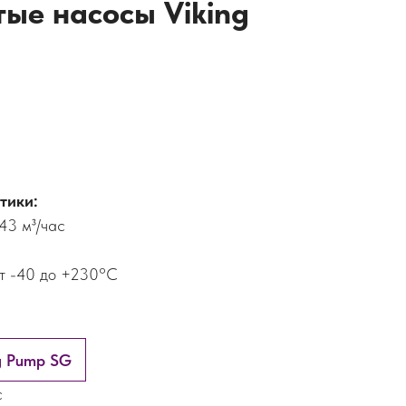
ые насосы Viking
тики:
43 м³/час
от -40 до +230°С
g Pump SG
с