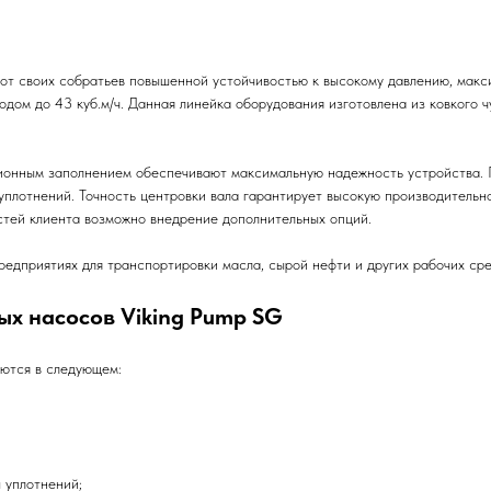
т своих собратьев повышенной устойчивостью к высокому давлению, макси
одом до 43 куб.м/ч. Данная линейка оборудования изготовлена из ковкого ч
ионным заполнением обеспечивают максимальную надежность устройства. 
уплотнений. Точность центровки вала гарантирует высокую производительн
стей клиента возможно внедрение дополнительных опций.
дприятиях для транспортировки масла, сырой нефти и других рабочих сре
х насосов Viking Pump SG
ются в следующем:
 уплотнений;