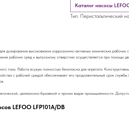
Каталог насосы LEFO
Тип: Перистальтический н
я дозирования высоковязких коррозионно-активных химических рабочих с
ание рабочих сред к выпускному отверстию осуществляется при помощи дв
го тока. Работа всухую полностью безопасна для агрегата. Конструктивн
ойства с рабочей средой обеспечивает его продолжительный срок службы (
ов.
втической, целлюлозно-бумажной и прочих видах промышленности. Допусти
осов LEFOO LFP101A/DB