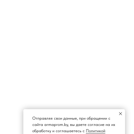
Горизонтальный
KSB
центробежный насос KSB
Etaprime L
ПОДРОБНЕЕ О ТОВАРЕ
Отправляя свои данные, при обращении с
сайта armaprom.by, вы даете согласие на их
обработку и соглашаетесь с
Политикой