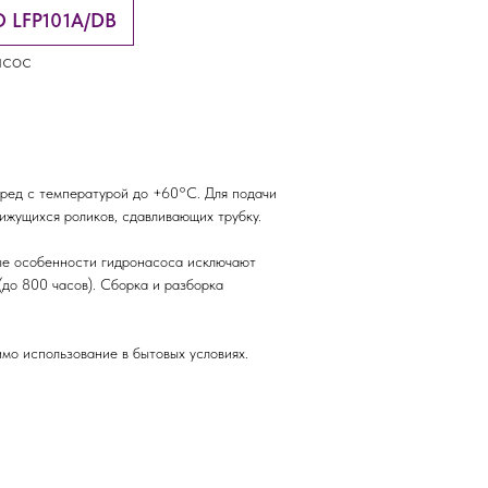
O LFP101A/DB
асос
ред с температурой до +60°C. Для подачи
ижущихся роликов, сдавливающих трубку.
ые особенности гидронасоса исключают
до 800 часов). Сборка и разборка
мо использование в бытовых условиях.