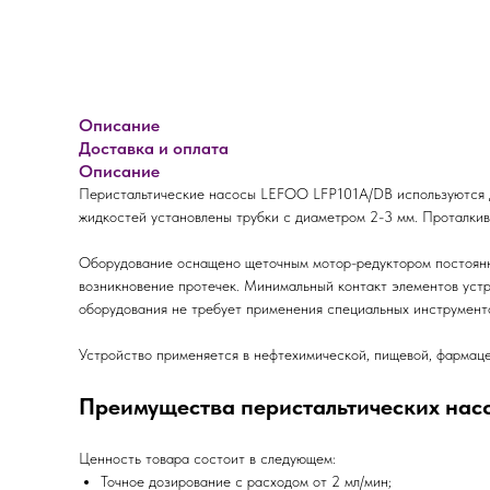
Описание
Доставка и оплата
Описание
Перистальтические насосы LEFOO LFP101A/DB используются дл
жидкостей установлены трубки с диаметром 2-3 мм. Проталкив
Оборудование оснащено щеточным мотор-редуктором постоянно
возникновение протечек. Минимальный контакт элементов устр
оборудования не требует применения специальных инструмент
Устройство применяется в нефтехимической, пищевой, фармаце
Преимущества перистальтических нас
Ценность товара состоит в следующем:
Точное дозирование с расходом от 2 мл/мин;