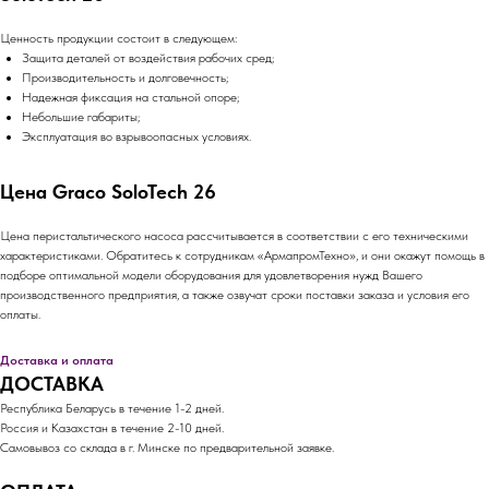
Ценность продукции состоит в следующем:
Защита деталей от воздействия рабочих сред;
Производительность и долговечность;
Надежная фиксация на стальной опоре;
Небольшие габариты;
Эксплуатация во взрывоопасных условиях.
Цена Graco SoloTech 26
Цена перистальтического насоса рассчитывается в соответствии с его техническими
характеристиками. Обратитесь к сотрудникам «АрмапромТехно», и они окажут помощь в
подборе оптимальной модели оборудования для удовлетворения нужд Вашего
производственного предприятия, а также озвучат сроки поставки заказа и условия его
оплаты.
Доставка и оплата
ДОСТАВКА
Республика Беларусь в течение 1-2 дней.
Россия и Казахстан в течение 2-10 дней.
Самовывоз со склада в г. Минске по предварительной заявке.