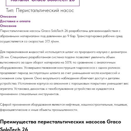
Тип: Перистальтический насос
Описание
Доставка и оплата
Описание
Перистальтические насосы Graco SoloTech 26 разработаны для взаимодействия с
абразивными материалами под давлением до 9 бар. Транспортировка рабочих сред
осуществляется со скоростью 37,1 л/мин.
Для перекачивания жидкостей используется шланг из природного каучука с диаметром
26 мм. Специально разработанная система подачи позволяет увеличить объем
вытесняемого за один оборот материала на 50% по сравнению с аналогичным
оборудованием. Усовершенствованная конструкция гидронасоса с одним роликом
продлевает период эксплуатации шланга за счет уменьшения числа компрессий и
снижения силы трения. Окно визуального наблюдения облегчает доступ к деталям
устройства. Исполнение корпуса из алюминия с порошковым покрытием уменьшает вес
агрегата. Установка, демонтаж и техобслуживание устройства не нуждаются в
применении специальных инструментов.
Сферой применения оборудования являются нефтяные, машиностроительные, пищевые,
фармацевтические и иные объекты промышленности.
Преимущества перистальтических насосов Graco
SoloTech 26