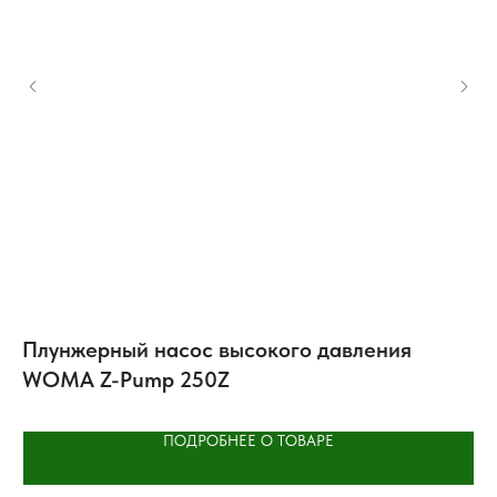
Плунжерный насос высокого давления
Р
WOMA Z-Pump 250Z
н
D
ПОДРОБНЕЕ О ТОВАРЕ