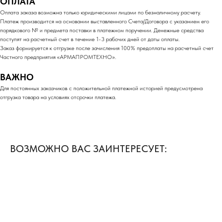
ОПЛАТА
Оплата заказа возможна только юридическими лицами по безналичному расчету.
Платеж производится на основании выставленного Счета/Договора с указанием его
порядкового № и предмета поставки в платежном поручении. Денежные средства
поступят на расчетный счет в течение 1-3 рабочих дней от даты оплаты.
Заказ формируется к отгрузке после зачисления 100% предоплаты на расчетный счет
Частного предприятия «АРМАПРОМТЕХНО».
ВАЖНО
Для постоянных заказчиков с положительной платежной историей предусмотрена
отгрузка товара на условиях отсрочки платежа.
ВОЗМОЖНО ВАС ЗАИНТЕРЕСУЕТ: