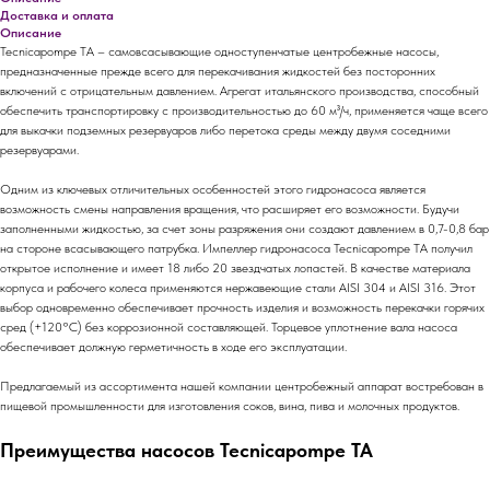
Доставка и оплата
Описание
Tecnicapompe TA – самовсасывающие одноступенчатые центробежные насосы,
предназначенные прежде всего для перекачивания жидкостей без посторонних
включений с отрицательным давлением. Агрегат итальянского производства, способный
обеспечить транспортировку с производительностью до 60 м³/ч, применяется чаще всего
для выкачки подземных резервуаров либо перетока среды между двумя соседними
резервуарами.
Одним из ключевых отличительных особенностей этого гидронасоса является
возможность смены направления вращения, что расширяет его возможности. Будучи
заполненными жидкостью, за счет зоны разряжения они создают давлением в 0,7-0,8 бар
на стороне всасывающего патрубка. Импеллер гидронасоса Tecnicapompe TA получил
открытое исполнение и имеет 18 либо 20 звездчатых лопастей. В качестве материала
корпуса и рабочего колеса применяются нержавеющие стали AISI 304 и AISI 316. Этот
выбор одновременно обеспечивает прочность изделия и возможность перекачки горячих
сред (+120°С) без коррозионной составляющей. Торцевое уплотнение вала насоса
обеспечивает должную герметичность в ходе его эксплуатации.
Предлагаемый из ассортимента нашей компании центробежный аппарат востребован в
пищевой промышленности для изготовления соков, вина, пива и молочных продуктов.
Преимущества насосов Tecnicapompe TA