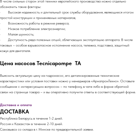
В числе сильных сторон этой техники европейского производства можно отдельно
обозначить такие факторы:
· Высокая надежность и длительный срок службы оборудования, являющиеся итогом
простой конструкции и применяемых материалов;
· Возможность работы в режиме реверса;
· Низкое потребление электроэнергии;
· Малая шумность;
· Доступность ряда полезных опций, облегчающих эксплуатацию аппарата. В числе
таковых – особое взрывоопасное исполнение насоса, тележка, подставка, защитный
кожух для двигателя.
Цена насосов Tecnicapompe TA
Выяснить актуальную цену на гидронасос, его детализированные технические
характеристики или условия поставки можно у менеджеров «АрмапромТехно». Оставьте
сообщение с интересующим вопросом – по телефону, в чате либо в форме обратной
связи на странице товара – и вы оперативно получите ответы в соответствующей форме.
Доставка и оплата
ДОСТАВКА
Республика Беларусь в течение 1-2 дней.
Россия и Казахстан в течение 2-10 дней.
Самовывоз со склада в г. Минске по предварительной заявке.