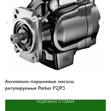
Аксиально-поршневые насосы
Ц
регулируемые Parker P2/P3
Te
ПОДРОБНЕЕ О ТОВАРЕ