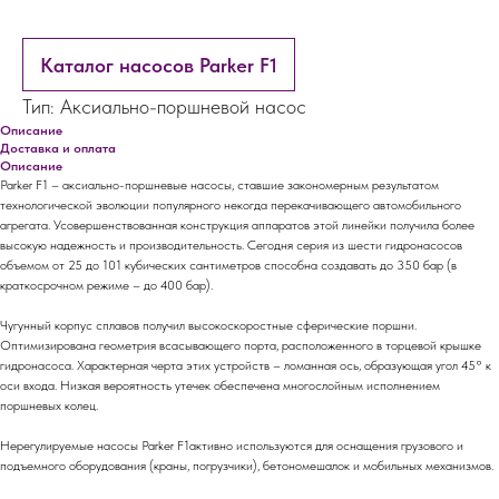
Каталог насосов Parker F1
Тип: Аксиально-поршневой насос
Описание
Доставка и оплата
Описание
Parker F1 – аксиально-поршневые насосы, ставшие закономерным результатом
технологической эволюции популярного некогда перекачивающего автомобильного
агрегата. Усовершенствованная конструкция аппаратов этой линейки получила более
высокую надежность и производительность. Сегодня серия из шести гидронасосов
объемом от 25 до 101 кубических сантиметров способна создавать до 350 бар (в
краткосрочном режиме – до 400 бар).
Чугунный корпус сплавов получил высокоскоростные сферические поршни.
Оптимизирована геометрия всасывающего порта, расположенного в торцевой крышке
гидронасоса. Характерная черта этих устройств – ломанная ось, образующая угол 45° к
оси входа. Низкая вероятность утечек обеспечена многослойным исполнением
поршневых колец.
Нерегулируемые насосы Parker F1активно используются для оснащения грузового и
подъемного оборудования (краны, погрузчики), бетономешалок и мобильных механизмов.