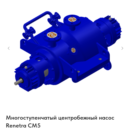
с
Многоступенчатый центробежный насос
Ц
Renetra CM5
с