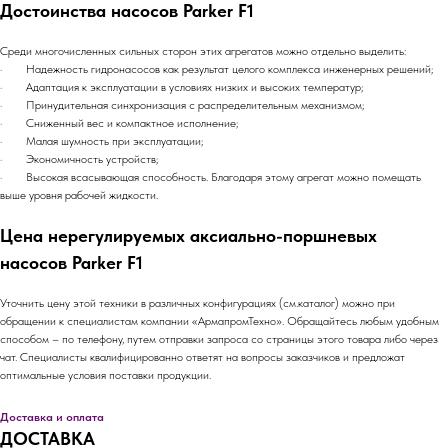
Достоинства насосов Parker F1
Среди многочисленных сильных сторон этих агрегатов можно отдельно выделить:
· Надежность гидронасосов как результат целого комплекса инженерных решений;
· Адаптация к эксплуатации в условиях низких и высоких температур;
· Принудительная синхронизация с распределительным механизмом;
· Сниженный вес и компактное исполнение;
· Малая шумность при эксплуатации;
· Экономичность устройств;
· Высокая всасывающая способность. Благодаря этому агрегат можно помещать
выше уровня рабочей жидкости.
Цена нерегулируемых аксиально-поршневых
насосов Parker F1
Уточнить цену этой техники в различных конфигурациях (см.каталог) можно при
обращении к специалистам компании «АрмапромТехно». Обращайтесь любым удобным
способом – по телефону, путем отправки запроса со страницы этого товара либо через
чат. Специалисты квалифицированно ответят на вопросы заказчиков и предложат
оптимальные условия поставки продукции.
Доставка и оплата
ДОСТАВКА