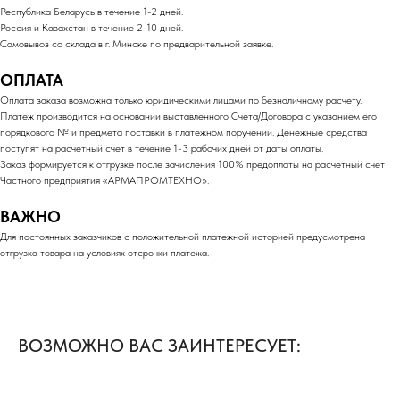
Республика Беларусь в течение 1-2 дней.
Россия и Казахстан в течение 2-10 дней.
Самовывоз со склада в г. Минске по предварительной заявке.
ОПЛАТА
Оплата заказа возможна только юридическими лицами по безналичному расчету.
Платеж производится на основании выставленного Счета/Договора с указанием его
порядкового № и предмета поставки в платежном поручении. Денежные средства
поступят на расчетный счет в течение 1-3 рабочих дней от даты оплаты.
Заказ формируется к отгрузке после зачисления 100% предоплаты на расчетный счет
Частного предприятия «АРМАПРОМТЕХНО».
ВАЖНО
Для постоянных заказчиков с положительной платежной историей предусмотрена
отгрузка товара на условиях отсрочки платежа.
ВОЗМОЖНО ВАС ЗАИНТЕРЕСУЕТ: