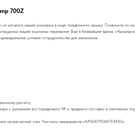
mp 700Z
из каталога нашей компании в ходе телефонного звонка. Позвоните по но
 Сотрудники нашей компании перезвонят Вам в ближайшее время. «Армапро
дивидуальные условия сотрудничества для заказчиков.
личному расчету.
вора с указанием его порядкового № и предмета поставки в платежном пор
оплаты на расчетный счет Частного предприятия «АРМАПРОМТЕХНО».