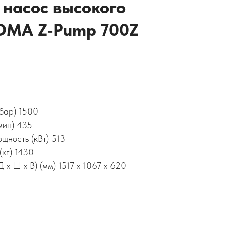
насос высокого
OMA Z-Pump 700Z
бар) 1500
мин) 435
щность (кВт) 513
(кг) 1430
 x Ш x В) (мм) 1517 x 1067 x 620