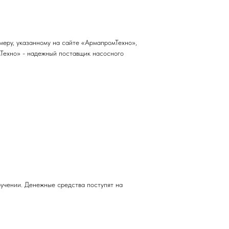
меру, указанному на сайте «АрмапромТехно»,
мТехно» - надежный поставщик насосного
учении. Денежные средства поступят на