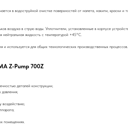
ается в водоструйной очистке поверхностей от налета, накипи, краски и т
в воздуха в струю воды. Уплотнители, установленные в корпусе устройст
гая нейтральная жидкость с температурой +45°C.
я и используется для общих технологических производственных процессов
MA Z-Pump 700Z
ечностью деталей конструкции;
 давления;
у воздействию;
ппарата;
ых помещениях.