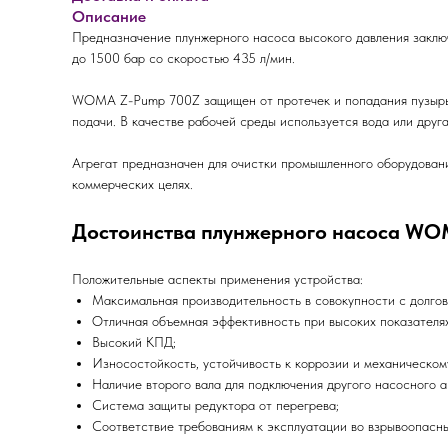
Описание
Предназначение плунжерного насоса высокого давления заключ
до 1500 бар со скоростью 435 л/мин.
WOMA Z-Pump 700Z защищен от протечек и попадания пузырько
подачи. В качестве рабочей среды используется вода или дру
Агрегат предназначен для очистки промышленного оборудовани
коммерческих целях.
Достоинства плунжерного насоса WO
Положительные аспекты применения устройства:
Максимальная производительность в совокупности с долгов
Отличная объемная эффективность при высоких показателях
Высокий КПД;
Износостойкость, устойчивость к коррозии и механическом
Наличие второго вала для подключения другого насосного а
Система защиты редуктора от перегрева;
Соответствие требованиям к эксплуатации во взрывоопасн