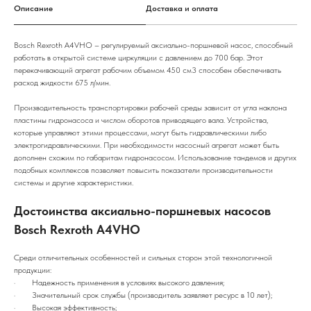
Описание
Доставка и оплата
Bosch Rexroth A4VHO – регулируемый аксиально-поршневой насос, способный
работать в открытой системе циркуляции с давлением до 700 бар. Этот
перекачивающий агрегат рабочим объемом 450 см3 способен обеспечивать
расход жидкости 675 л/мин.
Производительность транспортировки рабочей среды зависит от угла наклона
пластины гидронасоса и числом оборотов приводящего вала. Устройства,
которые управляют этими процессами, могут быть гидравлическими либо
электрогидравлическими. При необходимости насосный агрегат может быть
дополнен схожим по габаритам гидронасосом. Использование тандемов и других
подобных комплексов позволяет повысить показатели производительности
системы и другие характеристики.
Достоинства аксиально-поршневых насосов
Bosch Rexroth A4VHO
Среди отличительных особенностей и сильных сторон этой технологичной
продукции:
· Надежность применения в условиях высокого давления;
· Значительный срок службы (производитель заявляет ресурс в 10 лет);
· Высокая эффективность;