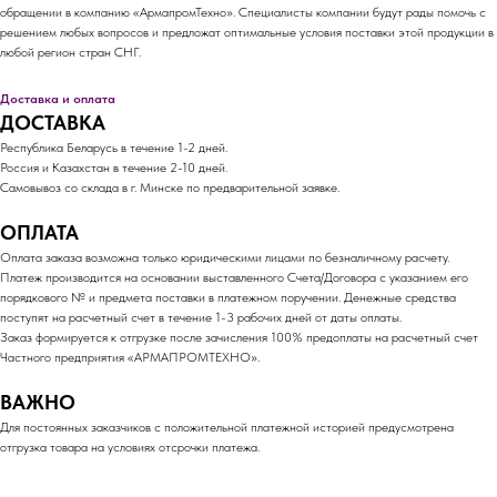
обращении в компанию «АрмапромТехно». Специалисты компании будут рады помочь с
решением любых вопросов и предложат оптимальные условия поставки этой продукции в
любой регион стран СНГ.
Доставка и оплата
ДОСТАВКА
Республика Беларусь в течение 1-2 дней.
Россия и Казахстан в течение 2-10 дней.
Самовывоз со склада в г. Минске по предварительной заявке.
ОПЛАТА
Оплата заказа возможна только юридическими лицами по безналичному расчету.
Платеж производится на основании выставленного Счета/Договора с указанием его
порядкового № и предмета поставки в платежном поручении. Денежные средства
поступят на расчетный счет в течение 1-3 рабочих дней от даты оплаты.
Заказ формируется к отгрузке после зачисления 100% предоплаты на расчетный счет
Частного предприятия «АРМАПРОМТЕХНО».
ВАЖНО
Для постоянных заказчиков с положительной платежной историей предусмотрена
отгрузка товара на условиях отсрочки платежа.