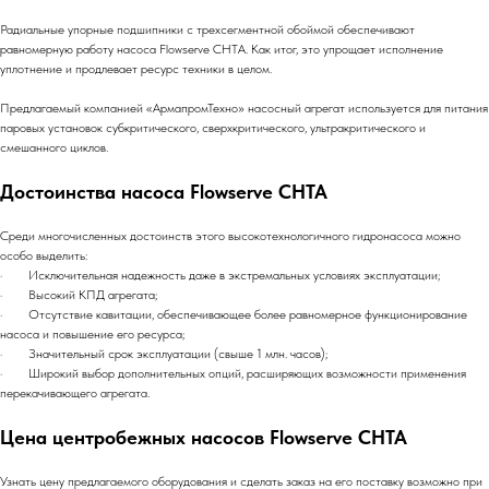
Радиальные упорные подшипники с трехсегментной обоймой обеспечивают
равномерную работу насоса Flowserve CHTA. Как итог, это упрощает исполнение
уплотнение и продлевает ресурс техники в целом.
Предлагаемый компанией «АрмапромТехно» насосный агрегат используется для питания
паровых установок субкритического, сверхкритического, ультракритического и
смешанного циклов.
Достоинства насоса Flowserve CHTA
Среди многочисленных достоинств этого высокотехнологичного гидронасоса можно
особо выделить:
· Исключительная надежность даже в экстремальных условиях эксплуатации;
· Высокий КПД агрегата;
· Отсутствие кавитации, обеспечивающее более равномерное функционирование
насоса и повышение его ресурса;
· Значительный срок эксплуатации (свыше 1 млн. часов);
· Широкий выбор дополнительных опций, расширяющих возможности применения
перекачивающего агрегата.
Цена центробежных насосов Flowserve CHTA
Узнать цену предлагаемого оборудования и сделать заказ на его поставку возможно при