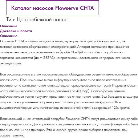
Каталог насосов Flowserve CHTA
Тип: Центробежный насос
Описание
Доставка и оплата
Описание
Flowserve CHTA – самый мощный в мире двухкорпусной центробежный насос для
питания котлового оборудования электростанций. Аппарат немецкого производства
отличает высокая производительность (до 4470 м3/ч) и способность работать с
горячими жидкостями (до + 232°C) на протяжении длительного непрерывного цикла
эксплуатации.
Все реализованные в этом перекачивающем оборудовании решения являются образцами
надежности. Прецизионные литые диффузоры закрытого типа после изготовления
проверены на качество исполнения методом неразрушающего контроля. Гидравлическая
часть оптимизирована под высокие давления (до 414 бар). Соосно размещенные
рабочие колеса также получили прецизионное литое исполнение. Вал большого диаметра
опирается на усиленные опорные узлы с малым расстоянием между ними. Все
вышеперечисленные узлы изготовлены из хромистой стали, содержащей 12% хрома.
Всасывающий и нагнетательный патрубки Flowserve CHTA могут размещаться снизу либо
сверху гидронасоса. Для надежного соединения они также могут иметь фланцы либо быть
предназначены под приварку. Эти и многие другие опции выбирает покупатель при
заказе техники.