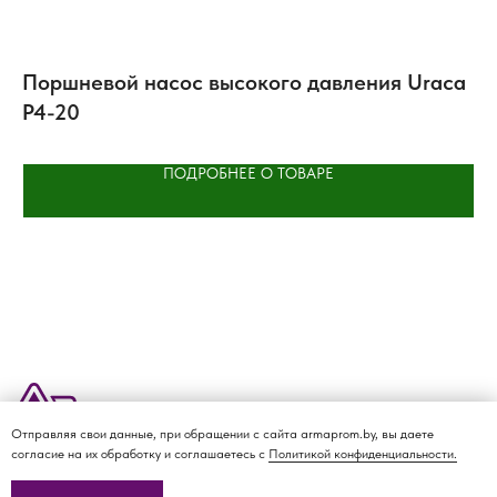
Поршневой насос высокого давления Uraca
М
P4-20
F
ПОДРОБНЕЕ О ТОВАРЕ
Отправляя свои данные, при обращении с сайта armaprom.by, вы даете
О КОМПАНИИ
ДОСТАВКА И ОПЛАТА
КАТАЛОГ
КОНТАКТЫ
согласие на их обработку и соглашаетесь с
Политикой конфиденциальности.
Политика
конфиденциальности