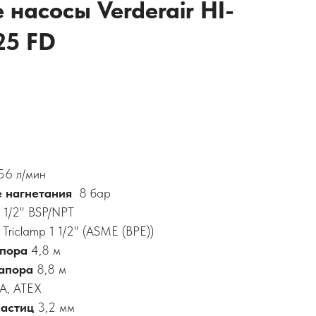
насосы Verderair HI-
25 FD
56
л/мин
е нагнетания
8 бар
ь
1/2" BSP/NPT
и
Triclamp 1 1/2" (ASME (BPE))
апора
4,8 м
апора
8,8 м
A, ATEX
частиц
3,2
мм