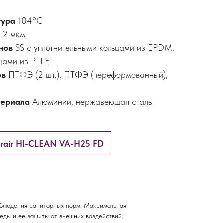
тура
104°C
,2 мкм
анов
SS с уплотнительными кольцами из EPDM,
ьцами из PTFE
ов
ПТФЭ (2 шт.), ПТФЭ (переформованный),
териала
Алюминий, нержавеющая сталь
erair HI-CLEAN VA-H25 FD
облюдения санитарных норм. Максимальная
еды и ее защиты от внешних воздействий.