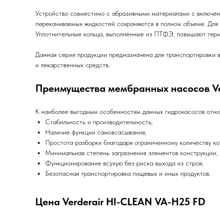
Устройство совместимо с абразивными материалами с включен
перекачиваемых жидкостей сохраняются в полном объеме. Для 
Уплотнительные кольца, выполненные из ПТФЭ, повышают герм
Данная серия продукции предназначена для транспортировки в
и лекарственных средств.
Преимущества мембранных насосов Ve
К наиболее выгодным особенностям данных гидронасосов отно
Стабильность и производительность;
Наличие функции самовсасывания;
Простота разборки благодаря ограниченному количеству к
Минимальная степень загрязнения элементов конструкции;
Функционирование всухую без риска выхода из строя;
Безопасная транспортировка пищевых и иных продуктов.
Цена Verderair HI-CLEAN VA-H25 FD