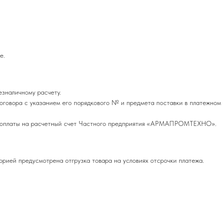
е.
езналичному расчету.
оговора с указанием его порядкового № и предмета поставки в платежном
редоплаты на расчетный счет Частного предприятия «АРМАПРОМТЕХНО».
орией предусмотрена отгрузка товара на условиях отсрочки платежа.