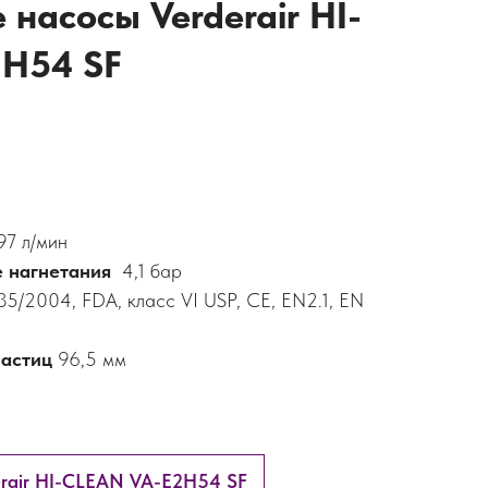
насосы Verderair HI-
2H54 SF
97
л/мин
е нагнетания
4,1 бар
5/2004, FDA, класс VI USP, CE, EN2.1, EN
частиц
96,5
мм
erair HI-CLEAN VA-E2H54 SF