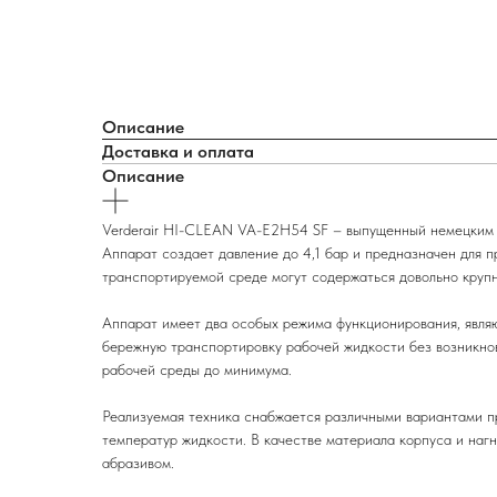
Описание
Доставка и оплата
Описание
Verderair HI-CLEAN VA-E2H54 SF – выпущенный немецким 
Аппарат создает давление до 4,1 бар и предназначен для п
транспортируемой среде могут содержаться довольно крупн
Аппарат имеет два особых режима функционирования, являю
бережную транспортировку рабочей жидкости без возникно
рабочей среды до минимума.
Реализуемая техника снабжается различными вариантами п
температур жидкости. В качестве материала корпуса и на
абразивом.