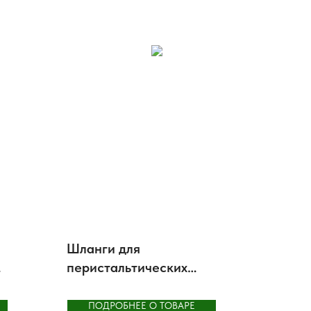
Шланги для
перистальтических
(шланговых) насосов
Abaque
ПОДРОБНЕЕ О ТОВАРЕ