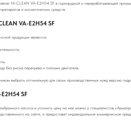
erderair HI-CLEAN VA-E2H54 SF в горнорудной и перерабатывающей промы
 препаратов и косметических средств.
-CLEAN VA-E2H54 SF
осной продукции являются:
тельности;
ты;
 без риска перегрева и поломки двигателя;
кам выбрать оптимальную для своих производственных нужд версию гидр
-E2H54 SF
мбранного насоса и уточнить цену на нее можно у специалистов «Армапр
дставленного на сайте, и предоставят индивидуальное коммерческое предл