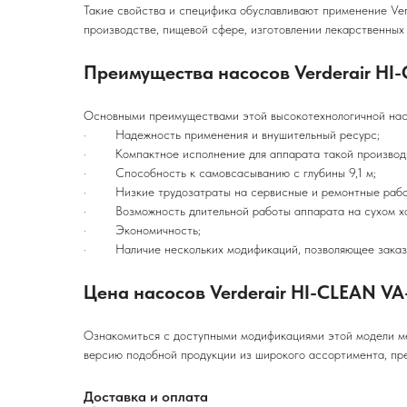
Такие свойства и специфика обуславливают применение V
производстве, пищевой сфере, изготовлении лекарственных
Преимущества насосов Verderair HI
Основными преимуществами этой высокотехнологичной нас
· Надежность применения и внушительный ресурс;
· Компактное исполнение для аппарата такой производи
· Способность к самовсасыванию с глубины 9,1 м;
· Низкие трудозатраты на сервисные и ремонтные рабо
· Возможность длительной работы аппарата на сухом ходу
· Экономичность;
· Наличие нескольких модификаций, позволяющее заказчи
Цена насосов Verderair HI-CLEAN VA
Ознакомиться с доступными модификациями этой модели ме
версию подобной продукции из широкого ассортимента, пре
Доставка и оплата