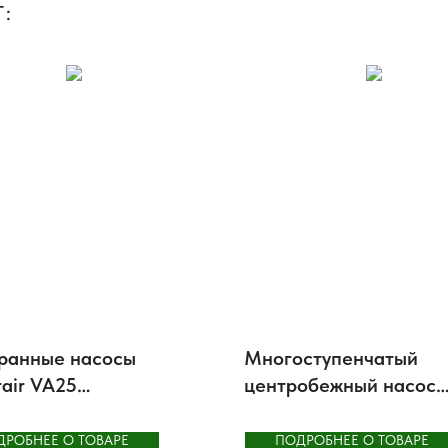
:
ранные насосы
Многоступенчатый
rair VA25
центробежный насос
аллические
Flowserve CSB
ДРОБНЕЕ О ТОВАРЕ
ПОДРОБНЕЕ О ТОВАРЕ