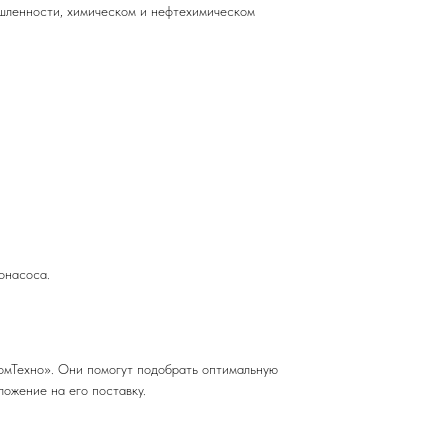
шленности, химическом и нефтехимическом
онасоса.
омТехно». Они помогут подобрать оптимальную
ожение на его поставку.