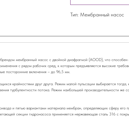
Тип: Мембранный насос
брендом мембранный насос с двойной диафрагмой (AOOD), что способен о
рименения с рядом рабочих сред, к которым предъявляются высокие требов
ые посторонние включения – до 96,5 мм.
щихся крайностями друг друга. Режим малой пульсации выбирается тогда,
вения турбулентности потока. Режим наибольшей производительности же с
ривода и пятью вариантами материала мембран, определяющих сферу его п
гнетающей секции гидронасоса применяется нержавеющая сталь 316 с пок