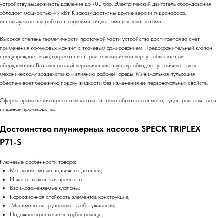
устройству выдерживать давление до 700 бар. Электрический двигатель оборудования
обладает мощностью 49 кВт. К заказу доступны другие версии гидронасоса,
используемые для работы с горячими жидкостями и углекислотами.
Высокая степень герметичности проточной части устройства достигается за счет
применения каучуковых манжет с тканевым армированием. Предохранительный клапан
предупреждает выход агрегата из строя. Алюминиевый корпус облегчает вес
оборудования. Высокопрочный керамический плунжер обладает устойчивостью к
механическому воздействию и влиянию рабочей среды. Минимальная пульсация
обеспечивает бережную подачу жидкости без изменения ее первоначальных свойств.
Сферой применения агрегата являются системы обратного осмоса, судостроительство и
пищевое производство.
Достоинства плунжерных насосов SPECK TRIPLEX
P71-S
Ключевые особенности товара:
Масляная смазка подвижных деталей;
Износостойкость и прочность;
Взаимозаменяемые клапаны;
Коррозионная стойкость элементов конструкции;
Минимальная трудоемкость обслуживания;
Надежное крепление к трубопроводу;