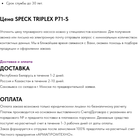
Срок службы до 30 лет.
Цена SPECK TRIPLEX P71-S
Уточнить цену плунжерного насоса можно у специалистов компании. Для получения
звонка или письма на электронную почту отправьте запрос с минимальным количеством
контактных данных. Мы в ближайшее время свяжемся с Вами, окажем помощь в подборе
продукции и оформлении заказа.
Доставка и оплата
ДОСТАВКА
Республика Беларусь в течение 1-2 дней.
Россия и Казахстан в течение 2-10 дней.
Самовывоз со склада в г. Минске по предварительной заявке.
ОПЛАТА
Оплата заказа возможна только юридическими лицами по безналичному расчету.
Платеж производится на основании выставленного Счета/Договора с указанием его
порядкового № и предмета поставки в платежном поручении. Денежные средства
поступят на расчетный счет в течение 1-3 рабочих дней от даты оплаты.
Заказ формируется к отгрузке после зачисления 100% предоплаты на расчетный счет
Частного предприятия «АРМАПРОМТЕХНО».