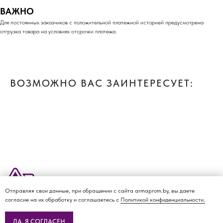
ВАЖНО
Для постоянных заказчиков с положительной платежной историей предусмотрена
отгрузка товара на условиях отсрочки платежа.
ВОЗМОЖНО ВАС ЗАИНТЕРЕСУЕТ:
Отправляя свои данные, при обращении с сайта armaprom.by, вы даете
О КОМПАНИИ
ДОСТАВКА И ОПЛАТА
КАТАЛОГ
КОНТАКТЫ
согласие на их обработку и соглашаетесь с
Политикой конфиденциальности.
Политика
конфиденциальности
ДА, Я СОГЛАСЕН