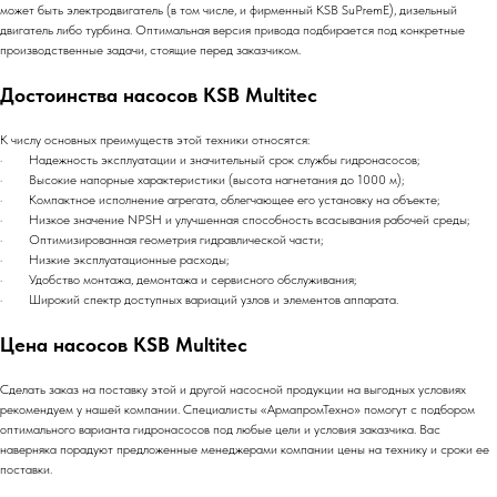
может быть электродвигатель (в том числе, и фирменный KSB SuPremE), дизельный
двигатель либо турбина. Оптимальная версия привода подбирается под конкретные
производственные задачи, стоящие перед заказчиком.
Достоинства насосов KSB Multitec
К числу основных преимуществ этой техники относятся:
· Надежность эксплуатации и значительный срок службы гидронасосов;
· Высокие напорные характеристики (высота нагнетания до 1000 м);
· Компактное исполнение агрегата, облегчающее его установку на объекте;
· Низкое значение NPSH и улучшенная способность всасывания рабочей среды;
· Оптимизированная геометрия гидравлической части;
· Низкие эксплуатационные расходы;
· Удобство монтажа, демонтажа и сервисного обслуживания;
· Широкий спектр доступных вариаций узлов и элементов аппарата.
Цена насосов KSB Multitec
Сделать заказ на поставку этой и другой насосной продукции на выгодных условиях
рекомендуем у нашей компании. Специалисты «АрмапромТехно» помогут с подбором
оптимального варианта гидронасосов под любые цели и условия заказчика. Вас
наверняка порадуют предложенные менеджерами компании цены на технику и сроки ее
поставки.