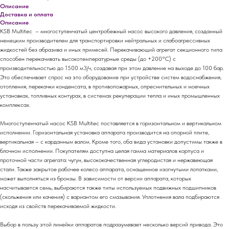
Описание
Доставка и оплата
Описание
KSB Multitec – многоступенчатый центробежный насос высокого давления, созданный
немецким производителем для транспортировки нейтральных и слабоагрессивных
жидкостей без абразива и иных примесей. Перекачивающий агрегат секционного типа
способен перекачивать высокотемпературные среды (до +200°C) с
производительностью до 1500 м3/ч, создавая при этом давление на выходе до 100 бар.
Это обеспечивает спрос на это оборудование при устройстве систем водоснабжения,
отопления, перекачки конденсата, в противопожарных, опреснительных и моечных
установках, топливных контурах, в системах рекуперации тепла и иных промышленных
комплексах.
Многоступенчатый насос KSB Multitec поставляется в горизонтальном и вертикальном
исполнении. Горизонтальная установка аппарата производится на опорной плите,
вертикальная – с карданным валом. Кроме того, оба вида установки допустимы также в
блочном исполнении. Покупателям доступна целая гамма материалов корпуса и
проточной части агрегата: чугун, высококачественная углеродистая и нержавеющая
стали. Также закрытое рабочее колесо аппарата, оснащенное изогнутыми лопатками,
может выполняться из бронзы. В зависимости от версии аппарата, которых
насчитывается семь, выбираются также типы используемых подвижных подшипников
(скольжения или качения) с вариантом его смазывания. Уплотнения вала подбираются
исходя из свойств перекачиваемой жидкости.
Выбор в пользу этой линейки аппаратов подразумевает несколько версий привода. Это