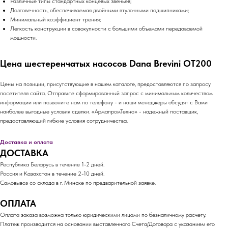
Различные типы стандартных концевых звеньев;
Долговечность, обеспечиваемая двойными втулочными подшипниками;
Минимальный коэффициент трения;
Легкость конструкции в совокупности с большими объемами передаваемой
мощности.
Цена шестеренчатых насосов Dana Brevini OT200
Цены на позиции, присутствующие в нашем каталоге, предоставляются по запросу
посетителя сайта. Отправьте сформированный запрос с минимальным количеством
информации или позвоните нам по телефону - и наши менеджеры обсудят с Вами
наиболее выгодные условия сделки. «АрмапромТехно» - надежный поставщик,
предоставляющий гибкие условия сотрудничества.
Доставка и оплата
ДОСТАВКА
Республика Беларусь в течение 1-2 дней.
Россия и Казахстан в течение 2-10 дней.
Самовывоз со склада в г. Минске по предварительной заявке.
ОПЛАТА
Оплата заказа возможна только юридическими лицами по безналичному расчету.
Платеж производится на основании выставленного Счета/Договора с указанием его