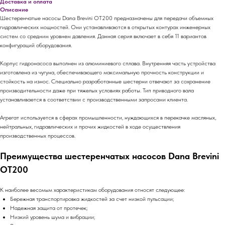
Доставка и оплата
Описание
Шестеренчатые насосы Dana Brevini OT200 предназначены для передачи объемных
гидравлических мощностей. Они устанавливаются в открытых контурах инженерных
систем со средним уровнем давления. Данная серия включает в себя 11 вариантов
конфигураций оборудования.
Корпус гидронасоса выполнен из алюминиевого сплава. Внутренняя часть устройства
изготовлена из чугуна, обеспечивающего максимальную прочность конструкции и
стойкость на износ. Специально разработанные шестерни отвечают за сохранение
производительности даже при тяжелых условиях работы. Тип приводного вала
устанавливается в соответствии с производственными запросами клиента.
Агрегат используется в сферах промышленности, нуждающихся в перекачке масляных,
нейтральных, гидравлических и прочих жидкостей в ходе осуществления
производственных процессов.
Преимущества шестеренчатых насосов Dana Brevini
OT200
К наиболее весомым характеристикам оборудования относят следующее:
Бережная транспортировка жидкостей за счет низкой пульсации;
Надежная защита от протечек;
Низкий уровень шума и вибрации;