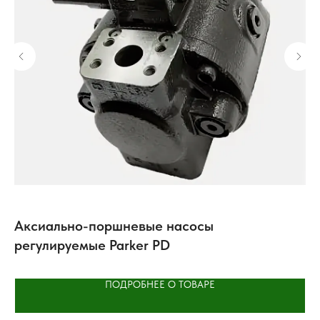
Аксиально-поршневые насосы
П
регулируемые Parker PD
ни
ПОДРОБНЕЕ О ТОВАРЕ