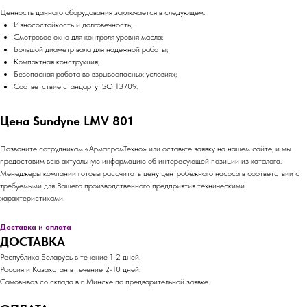
Ценность данного оборудования заключается в следующем:
Износостойкость и долговечность;
Смотровое окно для контроля уровня масла;
Большой диаметр вала для надежной работы;
Компактная конструкция;
Безопасная работа во взрывоопасных условиях;
Соответствие стандарту ISO 13709.
Цена Sundyne LMV 801
Позвоните сотрудникам «АрмапромТехно» или оставьте заявку на нашем сайте, и мы
предоставим всю актуальную информацию об интересующей позиции из каталога.
Менеджеры компании готовы рассчитать цену центробежного насоса в соответствии с
требуемыми для Вашего производственного предприятия техническими
характеристиками.
Доставка и оплата
ДОСТАВКА
Республика Беларусь в течение 1-2 дней.
Россия и Казахстан в течение 2-10 дней.
Самовывоз со склада в г. Минске по предварительной заявке.