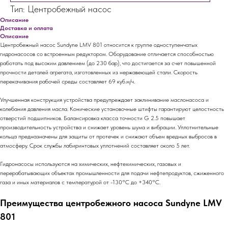
Тип: Центробежный насос
Описание
Доставка и оплата
Описание
Центробежный насос Sundyne LMV 801 относится к группе одноступенчатых
гидронасосов со встроенным редуктором. Оборудование отличается способностью
работать под высоким давлением (до 230 бар), что достигается за счет повышенной
прочности деталей агрегата, изготовленных из нержавеющей стали. Скорость
перекачивания рабочей среды составляет 69 куб.м/ч.
Улучшенная конструкция устройства предупреждает заклинивание маслонасоса и
колебания давления масла. Конические установочные штифты гарантируют целостность
отверстий подшипников. Балансировка класса точности G 2.5 повышает
производительность устройства и снижает уровень шума и вибрации. Уплотнительные
кольца предназначены для защиты от протечек и снижают объем вредных выбросов в
атмосферу. Срок службы лабиринтовых уплотнений составляет около 5 лет.
Гидронасосы используются на химических, нефтехимических, газовых и
перерабатывающих объектах промышленности для подачи нефтепродуктов, сжиженного
газа и иных материалов с температурой от -130°C до +340°C.
Преимущества центробежного насоса Sundyne LMV
801