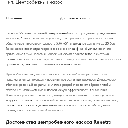
Тип: Центробежный насос
Описание
Доставка и оплата
Renetra CV4 – вертикальный центробежный насос с радиально разделенным
корпусом. Аппарат чешского производства с радиальным рабочим колесом
обеспечивает производительность 350 м3/ч и выходное давление до 25 бар.
Технические параметры гидронасоса и его специфика обуславливают его
применение в химическом и нефтехимическом производстве, в системах
охлаждения электростанций, в водоподготовке, очистки отходов технологических
производств, выкачки отстойников и в других сферах.
Прочный корпус гидронасоса отличается высокой универсальностью и
предназначен для фланцев и подшипников различных размеров. Динамически
сбалансированный закрытый импеллер разработан таким образом, чтобы
обеспечить максимальную гидравлическую эффективность применения.
Радиально-упорные подшипники, которые в зависимости от диаметра вала и
нагрузок смазываются маслом либо консистентной смазкой, опционально могут
снабжаться также воздушным вентилятором для их корпуса либо водяным
охлаждением маслоналивной горловины.
Достоинства центробежного насоса Renetra