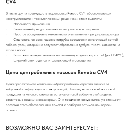
CV4
В числе других преимуществ гидронасоса Renetra CV4, обеспечиваемых
конструктивными и технологическими решениями, стоит выделить:
· Надежность применения;
· Значительный ресурс элементов аппарата и всего изделия;
· Простое обслуживание механического уплотнения и регулировка ротора;
· Опциональное дооснащение патрубка всасывания фильтрующей сеткой
либо конусом, который не допускает образования турбулентности жидкости на
входе в насос;
· Возможность перекачивания высокотемпературных жидкостей (до +150°C);
· Широкий спектр дополнительных опций и оснащения.
Цена центробежных насосов Renetra CV4
Цена предлагаемого компанией «АрмапромТехно» агрегата зависит от
выбранной конфигурации и спектра опций. Поэтому если из всей насосной
продукции из каталога фирмы вы остановили свой выбор на этой модели,
свяжитесь с нашими менеджерами. Они предложат самую выгодную стоимости
поставки этого оборудования и помогут с подбором оптимальной версии
агрегата.
ВОЗМОЖНО ВАС ЗАИНТЕРЕСУЕТ: