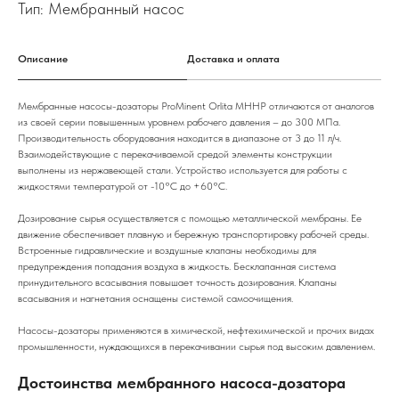
Тип: Мембранный насос
Описание
Доставка и оплата
Мембранные насосы-дозаторы ProMinent Orlita MHHP отличаются от аналогов
из своей серии повышенным уровнем рабочего давления – до 300 МПа.
Производительность оборудования находится в диапазоне от 3 до 11 л/ч.
Взаимодействующие с перекачиваемой средой элементы конструкции
выполнены из нержавеющей стали. Устройство используется для работы с
жидкостями температурой от -10°C до +60°C.
Дозирование сырья осуществляется с помощью металлической мембраны. Ее
движение обеспечивает плавную и бережную транспортировку рабочей среды.
Встроенные гидравлические и воздушные клапаны необходимы для
предупреждения попадания воздуха в жидкость. Бесклапанная система
принудительного всасывания повышает точность дозирования. Клапаны
всасывания и нагнетания оснащены системой самоочищения.
Насосы-дозаторы применяются в химической, нефтехимической и прочих видах
промышленности, нуждающихся в перекачивании сырья под высоким давлением.
Достоинства мембранного насоса-дозатора