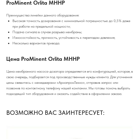
ProMinent Orlita MHHP
Преимущества линейки данного оборудования:
Высокая точность дозирования с минимальной погрешностью до 0,5% даже
при работе на предельной мощности;
Подача сигнала в случае разрыва мембраны;
Износостойкость, прочность, устойчивость к перепадам давления;
Несколько вариантов привода.
Цена ProMinent Orlita MHHP
Цена мембранного насоса-дозатора определяется его конфигурацией, которая, в
свою очередь, подбирается под производственные нужды клиента. Для уточнения
цены свяжитесь с менеджерами «АрмапромТехно», отправив запрос или
позвонив по контактному телефону нашей компании. Мы готовы помочь выбрать
подходящий тип оборудования и оказать содействие в оформлении заказа.
ВОЗМОЖНО ВАС ЗАИНТЕРЕСУЕТ: