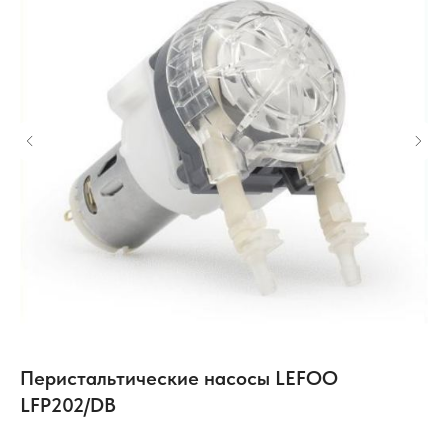
х)
Перистальтические насосы LEFOO
К
LFP202/DB
н
N