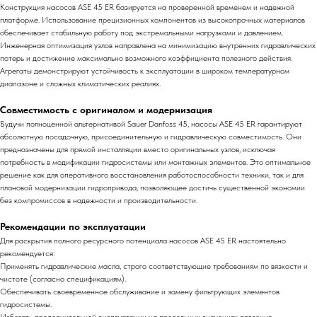
Конструкция насосов ASE 45 ER базируется на проверенной временем и надежной
платформе. Использование прецизионных компонентов из высокопрочных материалов
обеспечивает стабильную работу под экстремальными нагрузками и давлением.
Инженерная оптимизация узлов направлена на минимизацию внутренних гидравлических
потерь и достижение максимально возможного коэффициента полезного действия.
Агрегаты демонстрируют устойчивость к эксплуатации в широком температурном
диапазоне и сложных климатических реалиях.
Совместимость с оригиналом и модернизация
Будучи полноценной альтернативой Sauer Danfoss 45, насосы ASE 45 ER гарантируют
абсолютную посадочную, присоединительную и гидравлическую совместимость. Они
предназначены для прямой инсталляции вместо оригинальных узлов, исключая
потребность в модификации гидросистемы или монтажных элементов. Это оптимальное
решение как для оперативного восстановления работоспособности техники, так и для
плановой модернизации гидропривода, позволяющее достичь существенной экономии
без компромиссов в надежности и производительности.
Рекомендации по эксплуатации
Для раскрытия полного ресурсного потенциала насосов ASE 45 ER настоятельно
рекомендуется:
Применять гидравлические масла, строго соответствующие требованиям по вязкости и
чистоте (согласно спецификациям).
Обеспечивать своевременное обслуживание и замену фильтрующих элементов
гидросистемы.