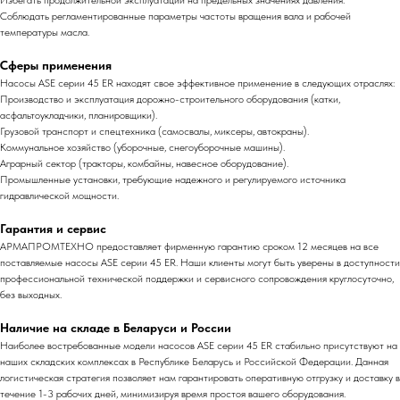
Избегать продолжительной эксплуатации на предельных значениях давления.
Соблюдать регламентированные параметры частоты вращения вала и рабочей
температуры масла.
Сферы применения
Насосы ASE серии 45 ER находят свое эффективное применение в следующих отраслях:
Производство и эксплуатация дорожно-строительного оборудования (катки,
асфальтоукладчики, планировщики).
Грузовой транспорт и спецтехника (самосвалы, миксеры, автокраны).
Коммунальное хозяйство (уборочные, снегоуборочные машины).
Аграрный сектор (тракторы, комбайны, навесное оборудование).
Промышленные установки, требующие надежного и регулируемого источника
гидравлической мощности.
Гарантия и сервис
АРМАПРОМТЕХНО предоставляет фирменную гарантию сроком 12 месяцев на все
поставляемые насосы ASE серии 45 ER. Наши клиенты могут быть уверены в доступности
профессиональной технической поддержки и сервисного сопровождения круглосуточно,
без выходных.
Наличие на складе в Беларуси и России
Наиболее востребованные модели насосов ASE серии 45 ER стабильно присутствуют на
наших складских комплексах в Республике Беларусь и Российской Федерации. Данная
логистическая стратегия позволяет нам гарантировать оперативную отгрузку и доставку в
течение 1-3 рабочих дней, минимизируя время простоя вашего оборудования.