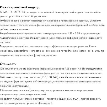
Инжиниринговый подход
АРМАПРОМТЕХНО реализует комплексный инжиниринговый сервис, выходящий за
рамки простой поставки оборудования:
Глубокий анализ и расчет характеристик насоса с привязкой к конкретным условиям
эксплуатации: температурный фон, динамика нагрузок (пиковые/средние), особенности
рабочих циклов машины.
Разработка и проектирование схем интеграции насосов ASE 45 ER в существующие
гидравлические контуры для достижения максимальной эффективности и надежности
системы.
Внедрение решений по повышению энергоэффективности гидроприводов. Наши
инженерные разработки направлены на снижение потребления энергии на 15–20% при
сохранении или увеличении функциональности.
Стоимость
Финальная стоимость аксиально-поршневых насосов ASE серии 45 ER определяется
персонально для каждого запроса и формируется под влиянием следующих аспектов:
Выбранного типоразмера насоса (100, 130, 147) и необходимости в дополнительном
оснащении (датчики давления/температуры, специализированное антикоррозионное
покрытие корпуса и др.).
Общего объема закупки (для партнеров с крупными заказами предусмотрены
специальные условия сотрудничества).
Предпочтительных условий поставки и логистики (DDP, EXW, FCA и прочие варианты
согласно актуальным правилам Инкотермс).