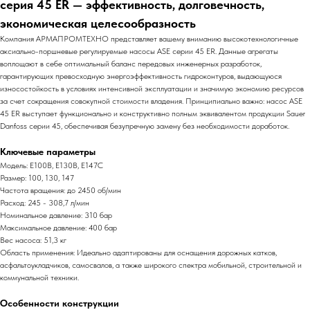
серия 45 ER — эффективность, долговечность,
экономическая целесообразность
Компания АРМАПРОМТЕХНО представляет вашему вниманию высокотехнологичные
аксиально-поршневые регулируемые насосы ASE серии 45 ER. Данные агрегаты
воплощают в себе оптимальный баланс передовых инженерных разработок,
гарантирующих превосходную энергоэффективность гидроконтуров, выдающуюся
износостойкость в условиях интенсивной эксплуатации и значимую экономию ресурсов
за счет сокращения совокупной стоимости владения. Принципиально важно: насос ASE
45 ER выступает функционально и конструктивно полным эквивалентом продукции Sauer
Danfoss серии 45, обеспечивая безупречную замену без необходимости доработок.
Ключевые параметры
Модель: E100B, E130B, E147C
Размер: 100, 130, 147
Частота вращения: до 2450 об/мин
Расход: 245 - 308,7 л/мин
Номинальное давление: 310 бар
Максимальное давление: 400 бар
Вес насоса: 51,3 кг
Область применения: Идеально адаптированы для оснащения дорожных катков,
асфальтоукладчиков, самосвалов, а также широкого спектра мобильной, строительной и
коммунальной техники.
Особенности конструкции