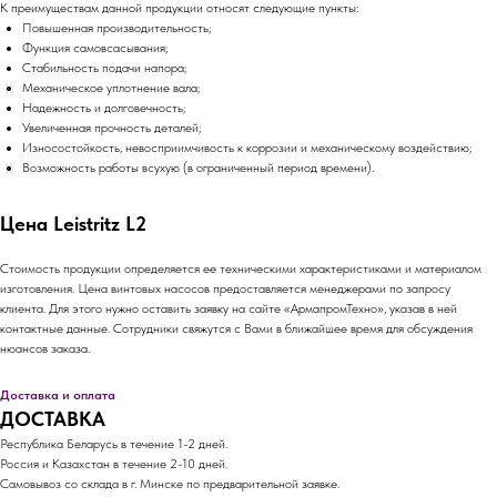
К преимуществам данной продукции относят следующие пункты:
Повышенная производительность;
Функция самовсасывания;
Стабильность подачи напора;
Механическое уплотнение вала;
Надежность и долговечность;
Увеличенная прочность деталей;
Износостойкость, невосприимчивость к коррозии и механическому воздействию;
Возможность работы всухую (в ограниченный период времени).
Цена Leistritz L2
Стоимость продукции определяется ее техническими характеристиками и материалом
изготовления. Цена винтовых насосов предоставляется менеджерами по запросу
клиента. Для этого нужно оставить заявку на сайте «АрмапромТехно», указав в ней
контактные данные. Сотрудники свяжутся с Вами в ближайшее время для обсуждения
нюансов заказа.
Доставка и оплата
ДОСТАВКА
Республика Беларусь в течение 1-2 дней.
Россия и Казахстан в течение 2-10 дней.
Самовывоз со склада в г. Минске по предварительной заявке.