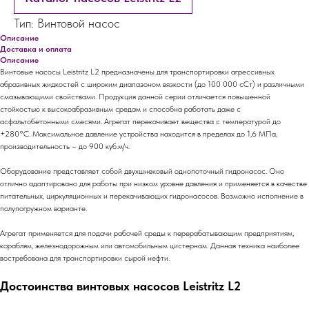
Тип: Винтовой насос
Описание
Доставка и оплата
Описание
Винтовые насосы Leistritz L2 предназначены для транспортировки агрессивных
абразивных жидкостей с широким диапазоном вязкости (до 100 000 сСт) и различными
смазывающими свойствами. Продукция данной серии отличается повышенной
стойкостью к высокоабразивным средам и способна работать даже с
асфальтобетонными смесями. Агрегат перекачивает вещества с температурой до
+280°C. Максимальное давление устройства находится в пределах до 1,6 МПа,
производительность – до 900 куб.м/ч.
Оборудование представляет собой двухшнековый однопоточный гидронасос. Оно
отлично адаптировано для работы при низком уровне давления и применяется в качестве
питательных, циркуляционных и перекачивающих гидронасосов. Возможно исполнение в
полупогружном варианте.
Агрегат применяется для подачи рабочей среды к перерабатывающим предприятиям,
кораблям, железнодорожным или автомобильным цистернам. Данная техника наиболее
востребована для транспортировки сырой нефти.
Достоинства винтовых насосов Leistritz L2