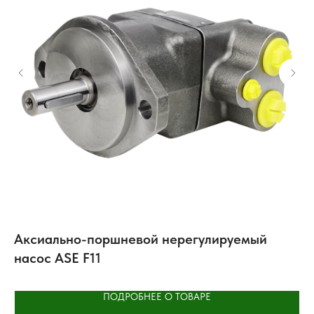
Аксиально-поршневой нерегулируемый
Ви
насос ASE F11
ПОДРОБНЕЕ О ТОВАРЕ