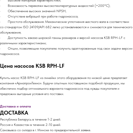
· Высокие напорные характеристики;
· Возможность перекачки высокотемпературных жидкостей (+200°C);
· Обеспечение высоких значений NPSH;
· Отсутствие вибраций при работе гидронасоса;
· Простота обслуживания. Механические уплотнения жесткого вала в соответствии
со стандартом ISO 24109/API 682 легко устанавливаются и снимаются для технического
обслуживания;
· Доступность заказа широкой гаммы размеров и версий насосов KSB RPH-LF с
различными характеристиками;
· Опции, позволяющие покупателю получить адаптированные под свои задачи версии
гидронасоса.
Цена насосов KSB RPH-LF
Купить насос KSB RPH-LF из линейки этого оборудования по низкой цене предлагает
компания «АрмапромТехно». Будучи опытным поставщиком подобной продукции, мы
обеспечим подбор оптимального варианта гидронасоса под нужды покупателя и
предложим выгодные условия его поставки.
Доставка и оплата
ДОСТАВКА
Республика Беларусь в течение 1-2 дней.
Россия и Казахстан в течение 2-10 дней.
Самовывоз со склада в г. Минске по предварительной заявке.