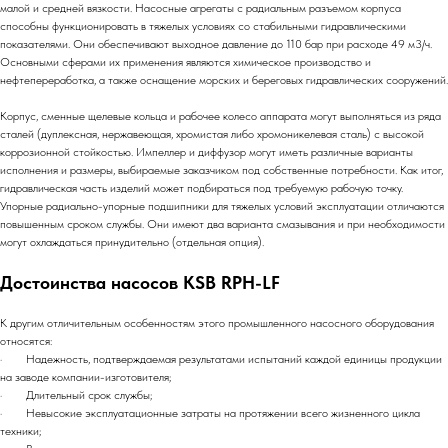
малой и средней вязкости. Насосные агрегаты с радиальным разъемом корпуса
способны функционировать в тяжелых условиях со стабильными гидравлическими
показателями. Они обеспечивают выходное давление до 110 бар при расходе 49 м3/ч.
Основными сферами их применения являются химическое производство и
нефтепереработка, а также оснащение морских и береговых гидравлических сооружений.
Корпус, сменные щелевые кольца и рабочее колесо аппарата могут выполняться из ряда
сталей (дуплексная, нержавеющая, хромистая либо хромоникелевая сталь) с высокой
коррозионной стойкостью. Импеллер и диффузор могут иметь различные варианты
исполнения и размеры, выбираемые заказчиком под собственные потребности. Как итог,
гидравлическая часть изделий может подбираться под требуемую рабочую точку.
Упорные радиально-упорные подшипники для тяжелых условий эксплуатации отличаются
повышенным сроком службы. Они имеют два варианта смазывания и при необходимости
могут охлаждаться принудительно (отдельная опция).
Достоинства насосов KSB RPH-LF
К другим отличительным особенностям этого промышленного насосного оборудования
относятся:
· Надежность, подтверждаемая результатами испытаний каждой единицы продукции
на заводе компании-изготовителя;
· Длительный срок службы;
· Невысокие эксплуатационные затраты на протяжении всего жизненного цикла
техники;