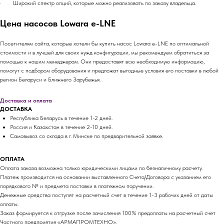
· Широкий спектр опций, которые можно реализовать по заказу владельца.
Цена насосов Lowara e-LNE
Посетителям сайта, которые хотели бы купить насос Lowara e-LNE по оптимальной
стоимости и в лучшей для своих нужд конфигурации, мы рекомендуем обратиться за
помощью к нашим менеджерам. Они предоставят всю необходимую информацию,
помогут с подбором оборудования и предложат выгодные условия его поставки в любой
регион Беларуси и Ближнего Зарубежья.
Доставка и оплата
ДОСТАВКА
Республика Беларусь в течение 1-2 дней.
Россия и Казахстан в течение 2-10 дней.
Самовывоз со склада в г. Минске по предварительной заявке.
ОПЛАТА
Оплата заказа возможна только юридическими лицами по безналичному расчету.
Платеж производится на основании выставленного Счета/Договора с указанием его
порядкового № и предмета поставки в платежном поручении.
Денежные средства поступят на расчетный счет в течение 1-3 рабочих дней от даты
оплаты.
Заказ формируется к отгрузке после зачисления 100% предоплаты на расчетный счет
Частного предприятия «АРМАПРОМТЕХНО».