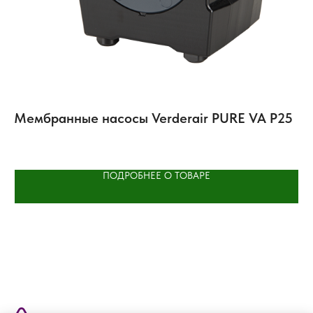
A
Мембранные насосы Verderair PURE VA P25
Ц
C
ПОДРОБНЕЕ О ТОВАРЕ