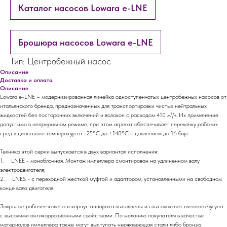
Каталог насосов Lowara e-LNE
Брошюра насосов Lowara e-LNE
Тип: Центробежный насос
Описание
Доставка и оплата
Описание
Lowara e-LNE – модернизированная линейка одноступенчатых центробежных насосов от
итальянского бренда, предназначенных для транспортировки чистых нейтральных
жидкостей без посторонних включений и волокон с расходом 410 м³/ч. Их применение
допустимо в непрерывном режиме, при этом агрегат обеспечивает перекачку рабочих
сред в диапазоне температур от -25°С до +140°С с давлением до 16 бар.
Техника этой серии выпускается в двух вариантах исполнения:
1. LNEE - моноблочная. Монтаж импеллера смонтирован на удлиненном валу
электродвигателя;
2. LNES - c переходной жесткой муфтой и адаптором, установленными на свободном
конце вала двигателя.
Закрытое рабочее колесо и корпус аппарата выполнены из высококачественного чугуна
с высокими антикоррозионными свойствами. По желанию покупателя в качестве
материалов импеллера также могут выступать нержавеющая стали либо бронза.