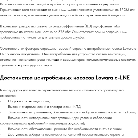
Всасывающий и нагнетающий патрубки аппарата расположены в одну линию.
Герметизация вала производится сменными механическими уплотнениями из EPDM или
иных материалов, максимально учитывающих свойства перекачиваемой жидкости.
В качестве привода используются энергоэффективные (IE3) однофазные либо
трехфазные двигатели мощностью до 375 кВт. Они отвечают самым современным
требованиям и отличаются длительным сроком службы.
Сочетание этих факторов определяет высокий спрос на центробежные насосы Lowara e-
LNE у многих покупателей. Они востребованы для устройства систем вентиляции,
отопления и кондиционирования, подачи воды для оросительных комплексов, в системах
тушения пожаров и других сферах.
Достоинства центробежных насосов Lowara e-LNE
К числу других достоинств перекачивающей техники итальянского производства
относятся:
· Надежность эксплуатации;
· Высокий гидравлический и электрический КПД;
· Экономичность применения, обеспечиваемая преобразователем частоты Hydrovar;
· Возможность непрерывной эксплуатации (при условии соблюдении
соответствующих требований и параметров жидкости);
· Возможность обслуживания и ремонта без необходимости снятия с линии;
· Доступность выбора из нескольких исполнений перекачивающего агрегата;