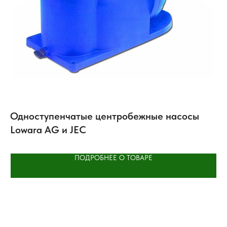
Одноступенчатые центробежные насосы
А
Lowara AG и JEC
A
ПОДРОБНЕЕ О ТОВАРЕ