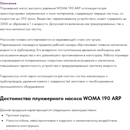
Описание
Плунжерный насос высокого давления WOMA 190 ARP используется для
транспортировки загрязненных и иных материалов, содержащих твердые частицы, со
скоростью до 392 л/мин. Вещество, перекачиваемое устройством, может содержать до
3000 мг абразива в 1 л жидкости. Допускается включение как гранулированных, так и
жестких волокнистых частиц.
Насосная головка изготавливается из нержавеющей стали или чугуна.
Перемещение плунжера в пределах рабочей камеры обеспечивает плавное нагнетание
жидкости в трубопровод. Его возвратно-поступательные движения необходимы для
засасывания вещества и его дальнейшего проталкивания в магистраль. Работа плунжера
сопровождается попеременным открытием клапанов всасывания и нагнетания,
повышающих герметичность устройства и предупреждающих протечку жидкости.
Гидронасосы этой серии используются для очистки систем канализации и
трубопроводов, удаления налета с поверхностей заготовок и техобслуживания
промышленного оборудования.
Достоинства плунжерного насоса WOMA 190 ARP
Данная продукция характеризуется следующими преимуществами:
Прочный корпус;
Износостойкие, невосприимчивые к коррозии и механическому воздействию
элементы конструкции;