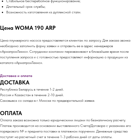
Стабильное бесперебойное функционирование;
Длительный срок службы;
Возможность изготовления из дуплексной стали.
Цена WOMA 190 ARP
Цена плунжерного насоса предоставляется клиентам по запросу. Для заказа звонка
необходимо заполнить форму заявки и отправить ее в адрес менеджеров
«АрмапромТехно». Сотрудники компании перезванивают в ближайшее время после
поступления запроса и с готовностью предоставляют информацию о продукции из
каталога «АрмапромТехно».
Доставка и оплата
ДОСТАВКА
Республика Беларусь в течение 1-2 дней.
Россия и Казахстан в течение 2-10 дней.
Самовывоз со склада в г. Минске по предварительной заявке.
ОПЛАТА
Оплата заказа возможна только юридическими лицами по безналичному расчету.
Платеж производится на основании выставленного Счета/Договора с указанием его
порядкового № и предмета поставки в платежном поручении. Денежные средства
поступят на расчетный счет в течение 1-3 рабочих дней от даты оплаты.