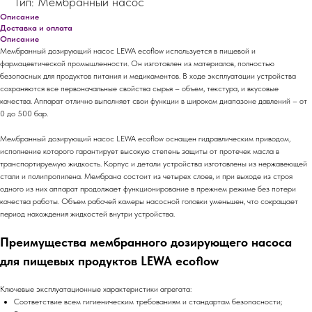
Тип: Мембранный насос
Описание
Доставка и оплата
Описание
Мембранный дозирующий насос LEWA ecoflow используется в пищевой и
фармацевтической промышленности. Он изготовлен из материалов, полностью
безопасных для продуктов питания и медикаментов. В ходе эксплуатации устройства
сохраняются все первоначальные свойства сырья – объем, текстура, и вкусовые
качества. Аппарат отлично выполняет свои функции в широком диапазоне давлений – от
0 до 500 бар.
Мембранный дозирующий насос LEWA ecoflow оснащен гидравлическим приводом,
исполнение которого гарантирует высокую степень защиты от протечек масла в
транспортируемую жидкость. Корпус и детали устройства изготовлены из нержавеющей
стали и полипропилена. Мембрана состоит из четырех слоев, и при выходе из строя
одного из них аппарат продолжает функционирование в прежнем режиме без потери
качества работы. Объем рабочей камеры насосной головки уменьшен, что сокращает
период нахождения жидкостей внутри устройства.
Преимущества мембранного дозирующего насоса
для пищевых продуктов LEWA ecoflow
Ключевые эксплуатационные характеристики агрегата:
Соответствие всем гигиеническим требованиям и стандартам безопасности;