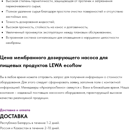
Высокая степень герметичности, защищающая от протечек и загрязнения
перекачиваемого сырья;
Полное удаление сырья благодаря простоте очистки поверхностей и отсутствию
застойных зон;
Точность дозирования жидкостей;
Высокая прочность, стойкость на износ и долговечность;
Увеличенный промежуток эксплуатации между плановым обслуживанием;
Встроенная система сигнализации для оповещения о нарушении целостности
мембраны.
Цена мембранного дозирующего насоса для
пищевых продуктов LEWA ecoflow
Вы в любое время можете отправить запрос для получения информации о стоимости
оборудования. Для этого следует сформировать заявку, заполнив поле с контактной
информацией. Менеджеры «АрмапромТехно» свяжутся с Вами в ближайшее время. Наша
компания – надежный поставщик насосного оборудования, гарантирующий высокое
качество реализуемой продукции.
Доставка и оплата
ДОСТАВКА
Республика Беларусь в течение 1-2 дней.
Россия и Казахстан в течение 2-10 дней.