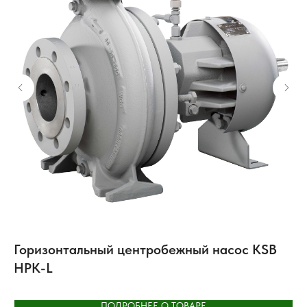
Горизонтальный центробежный насос KSB
Ц
HPK-L
к
ПОДРОБНЕЕ О ТОВАРЕ