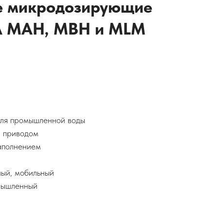
 микродозирующие
A MAH, MBH и MLM
ля промышленной воды
м приводом
аполнением
ый, мобильный
мышленный
й