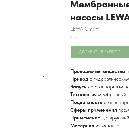
Мембранные
насосы LEW
LEWA GmbH
SKU:
ДОБАВИТЬ В ЗАПРОС
Проводимые вещества
д
Привод
с гидравлически
Запуск
со стандартным з
Технология
мембранный
Подвижность
стационарн
Сферы применения
про
Применение
дозирующи
Материал
из металла