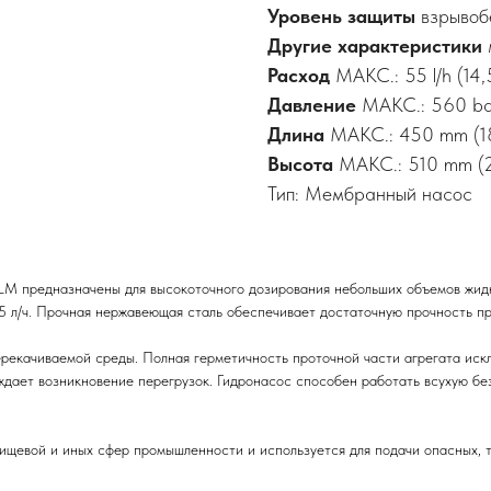
Уровень защиты
взрывоб
Другие характеристики
Расход
МАКС.: 55 l/h (14,
Давление
МАКС.: 560 bar 
Длина
МАКС.: 450 mm (18 
Высота
МАКС.: 510 mm (2
Тип: Мембранный насос
редназначены для высокоточного дозирования небольших объемов жидко
5 л/ч. Прочная нержавеющая сталь обеспечивает достаточную прочность п
рекачиваемой среды. Полная герметичность проточной части агрегата иск
дает возникновение перегрузок. Гидронасос способен работать всухую без
ищевой и иных сфер промышленности и используется для подачи опасных, т