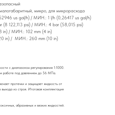
езопасный
малогабаритный, микро, для микрорасхода
52946 us gal/h) / МИН.: 1 l/h (0,26417 us gal/h)
(8 122,113 psi) / МИН.: 4 bar (58,015 psi)
in) / МИН.: 102 mm (4 in)
0 in) / МИН.: 260 mm (10 in)
сти с диапазоном регулирования 1:1000.
ри работе под давлением до 56 МПа.
лючает протечки и защищает жидкость от
 выхода из строя. Итоговая комплектация
оксичных, абразивных и вязких жидкостей.