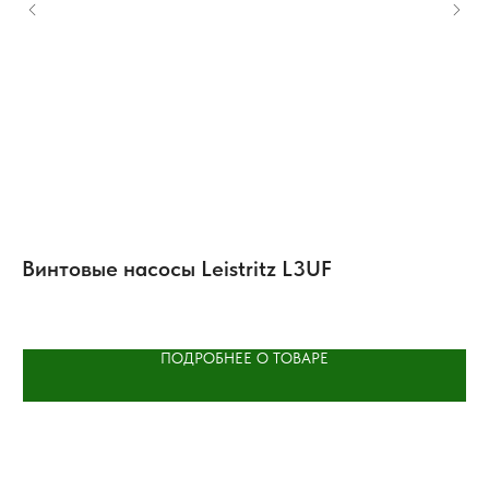
Винтовые насосы Leistritz L3UF
Н
ко
ПОДРОБНЕЕ О ТОВАРЕ