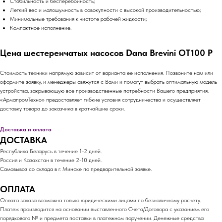
Стабильность и бесперебойность;
Легкий вес и малошумность в совокупности с высокой производительностью;
Минимальные требования к чистоте рабочей жидкости;
Компактное исполнение.
Цена шестеренчатых насосов Dana Brevini OT100 P
Стоимость техники напрямую зависит от варианта ее исполнения. Позвоните нам или
оформите заявку, и менеджеры свяжутся с Вами и помогут выбрать оптимальную модель
устройства, закрывающую все производственные потребности Вашего предприятия.
«АрмапромТехно» предоставляет гибкие условия сотрудничества и осуществляет
доставку товара до заказчика в кратчайшие сроки.
Доставка и оплата
ДОСТАВКА
Республика Беларусь в течение 1-2 дней.
Россия и Казахстан в течение 2-10 дней.
Самовывоз со склада в г. Минске по предварительной заявке.
ОПЛАТА
Оплата заказа возможна только юридическими лицами по безналичному расчету.
Платеж производится на основании выставленного Счета/Договора с указанием его
порядкового № и предмета поставки в платежном поручении. Денежные средства