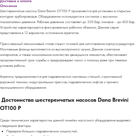
Доставка и оплата
Описание
Шестеренчатые насосы Dana Brevini OT100 P применяются для установки в открытых
контурах трубопроводов. Оборудование используется в системах с высокими
показателями давления. Рабочее давление составляет до 350 бар, пиковое – до 450 бар.
Устройство характеризуется фиксированным рабочим объемом. Данная серия
представлена в 12 вариантах исполнения агрегатов.
Прессованный алюминиевый сплав служит основой для изготовления корпуса редуктора.
Монтажные фланцы выполняются из высокопрочного чугуна. Данное сочетание
материалов, а также минимальное количество движущихся элементов, обеспечивает
продолжительный срок службы и предупреждает износ и поломку даже при тяжелых
условиях работы.
Агрегаты предназначаются для гидравлических масляных станций, строительной
дорожной техники, индустриальных прессов, гидравлических лифтов и прочего
промышленного оборудования.
Достоинства шестеренчатых насосов Dana Brevini
OT100 P
Среди технических характеристик данной линейки насосного оборудования выделяют
следующие факторы:
Передача больших гидравлических мощностей;