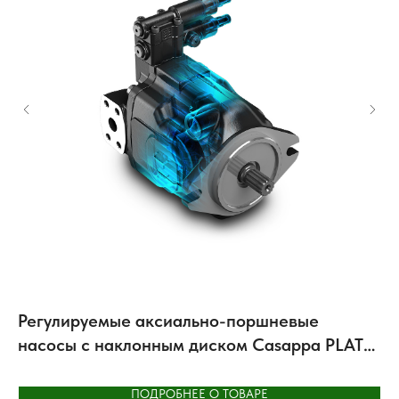
Регулируемые аксиально-поршневые
П
насосы с наклонным диском Casappa PLATA
A
LVP
ПОДРОБНЕЕ О ТОВАРЕ