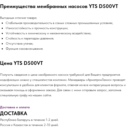
Преимущества мембранных насосов YTS D500VT
Выгодные отличия товара:
Стабильная производительность в самых сложных промышленных условиях;
Износостойкость и прочность конструкции;
Устойчивость к химическому и механическому воздействию;
Стойкость к перепадам давления;
Отсутствие утечек;
Функция самовсасывания.
Цена YTS D500VT
Получить сведения о цене мембранного насоса требуемой для Вашего предприятия
модификации можно у специалистов компании. Менеджеры «АрмапромТехно» проводят
консультации в удобном для клиентов формате, отвечая на все интересующие вопросы и
оказывая помощь в оформлении заказа. Для связи с ними отправьте запрос, заполнив
специальную графу на нашем сайте.
Доставка и оплата
ДОСТАВКА
Республика Беларусь в течение 1-2 дней.
Россия и Казахстан в течение 2-10 дней.