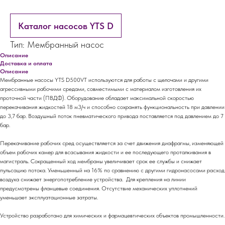
Каталог насосов YTS D
Тип: Мембранный насос
Описание
Доставка и оплата
Описание
Мембранные насосы YTS D500VT используются для работы с щелочами и другими
агрессивными рабочими средами, совместимыми с материалом изготовления их
проточной части (ПВДФ). Оборудование обладает максимальной скоростью
перекачивания жидкостей 18 м3/ч и способно сохранять функциональность при давлении
до 3,7 бар. Воздушный поток пневматического привода поставляется под давлением до 7
бар.
Перекачивание рабочих сред осуществляется за счет движения диафрагмы, изменяющей
объем рабочих камер для всасывания жидкости и ее последующего проталкивания в
магистраль. Сокращенный ход мембраны увеличивает срок ее службы и снижает
пульсацию потока. Уменьшенный на 16% по сравнению с другими гидронасосами расход
воздуха снижает энергопотребление устройства. Для крепления на линии
предусмотрены фланцевые соединения. Отсутствие механических уплотнений
уменьшает эксплуатационные затраты.
Устройство разработано для химических и фармацевтических объектов промышленности.