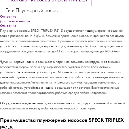
Тип: Плунжерный насос
Описание
Доставка и оплата
Описание
Плунжерные насосы SPECK TRIPLEX P51-S осуществляют подачу морской и соленой
воды с расходом до 14,6 л/мин. Возможно применение модели гидронасоса для других
жидкостей с аналогичными свойствами. Прочные материалы изготовления позволяют
устройству стабильно функционировать под давлением до 140 бар. Электродвигатель
оборудования обладает мощностью до 4,1 кВт и скоростью вращения до 140 об/мин.
Чугунный корпус надежно защищает внутренние элементы конструкции от внешних
воздействий. Керамический плунжер характеризуется высокой прочностью и
устойчивостью к влиянию рабочих сред. Масляная смазка подшипников, коленвала и
стержней плунжера обеспечивает высокую износостойкость и гарантирует плавность
движения механизма. Уплотнения из нитрильного каучука повышают герметичность
рабочей камеры устройства и надежно защищают от протечек. Взаимозаменяемые
клапаны позволяют транспортировать рабочую среду в любом направлении.
Оборудование предназначено для осмотических систем, судостроительной и пищевой
промышленности, а также для обслуживания морского транспорта.
Преимущества плунжерных насосов SPECK TRIPLEX
P51-S