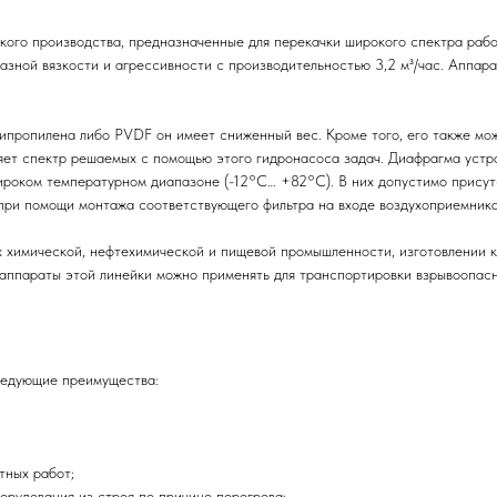
о производства, предназначенные для перекачки широкого спектра рабоч
зной вязкости и агрессивности с производительностью 3,2 м³/час. Аппар
олипропилена либо PVDF он имеет сниженный вес. Кроме того, его также мо
яет спектр решаемых с помощью этого гидронасоса задач. Диафрагма устр
ироком температурном диапазоне (-12°C… +82°C). В них допустимо присут
при помощи монтажа соответствующего фильтра на входе воздухоприемника
химической, нефтехимической и пищевой промышленности, изготовлении к
, аппараты этой линейки можно применять для транспортировки взрывоопас
ледующие преимущества:
ных работ;
рудования из строя по причине перегрева;