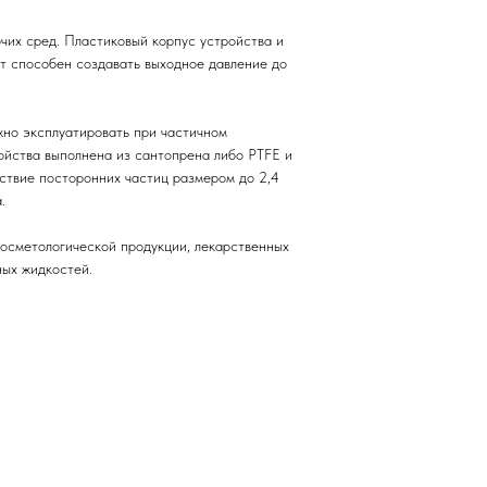
их сред. Пластиковый корпус устройства и
ат способен создавать выходное давление до
жно эксплуатировать при частичном
ойства выполнена из сантопрена либо PTFE и
ствие посторонних частиц размером до 2,4
.
осметологической продукции, лекарственных
ных жидкостей.