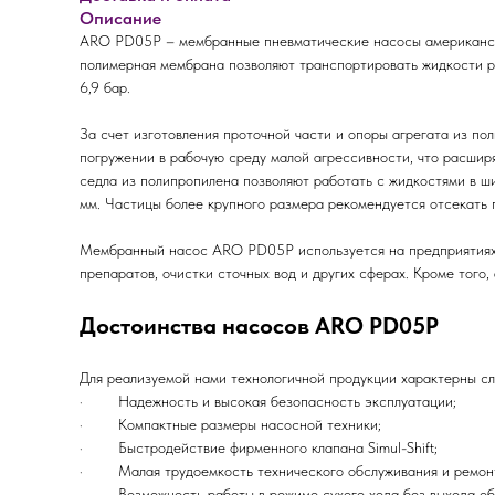
Описание
ARO PD05P – мембранные пневматические насосы американског
полимерная мембрана позволяют транспортировать жидкости ра
6,9 бар.
За счет изготовления проточной части и опоры агрегата из п
погружении в рабочую среду малой агрессивности, что расшир
седла из полипропилена позволяют работать с жидкостями в ш
мм. Частицы более крупного размера рекомендуется отсекать 
Мембранный насос ARO PD05P используется на предприятиях 
препаратов, очистки сточных вод и других сферах. Кроме того
Достоинства насосов ARO PD05P
Для реализуемой нами технологичной продукции характерны с
· Надежность и высокая безопасность эксплуатации;
· Компактные размеры насосной техники;
· Быстродействие фирменного клапана Simul-Shift;
· Малая трудоемкость технического обслуживания и ремонт
· Возможность работы в режиме сухого хода без выхода обо