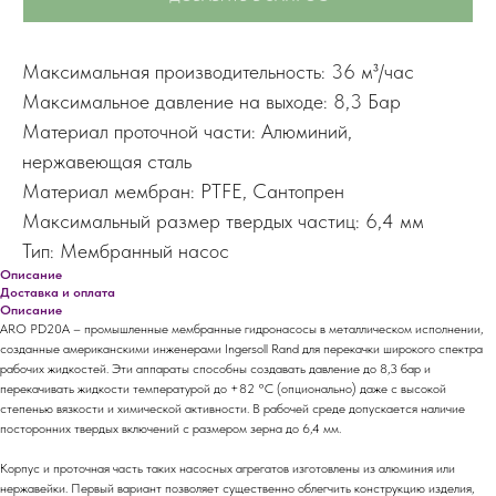
Максимальная производительность: 36 м³/час
Максимальное давление на выходе: 8,3 Бар
Материал проточной части: Алюминий,
нержавеющая сталь
Материал мембран: PTFE, Сантопрен
Максимальный размер твердых частиц: 6,4 мм
Тип: Мембранный насос
Описание
Доставка и оплата
Описание
ARO PD20A – промышленные мембранные гидронасосы в металлическом исполнении,
созданные американскими инженерами Ingersoll Rand для перекачки широкого спектра
рабочих жидкостей. Эти аппараты способны создавать давление до 8,3 бар и
перекачивать жидкости температурой до +82 °C (опционально) даже с высокой
степенью вязкости и химической активности. В рабочей среде допускается наличие
посторонних твердых включений с размером зерна до 6,4 мм.
Корпус и проточная часть таких насосных агрегатов изготовлены из алюминия или
нержавейки. Первый вариант позволяет существенно облегчить конструкцию изделия,