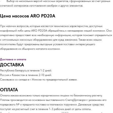
· Выбор из нескольких версий насосных агрегатов, сформированных за счет разных
сочетаний материалов изготовления мембран и других элементов.
Цена насосов ARO PD20A
При наличии вопросов, которые касаются технических характеристик, доступных
модификаций либо цены ARO PD20A обращайтесь к менеджерам нашей компании. Они
оперативно предоставят всю необходимую информацию, которая поможет определиться
с оптимальным насосным оборудованием для нужд заказчика. Также всем нашим
посетителям будут предложены выгодные условия поставки интересующего
оборудования из обширного каталога компании.
Доставка и оплата
ДОСТАВКА
Республика Беларусь в течение 1-2 дней.
Россия и Казахстан в течение 2-10 дней.
Самовывоз со склада в г. Минске по предварительной заявке.
ОПЛАТА
Оплата заказа возможна только юридическими лицами по безналичному расчету.
Платеж производится на основании выставленного Счета/Договора с указанием его
порядкового № и предмета поставки в платежном поручении. Денежные средства
поступят на расчетный счет в течение 1-3 рабочих дней от даты оплаты.