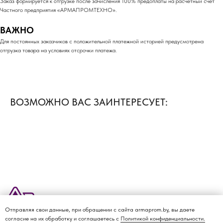
Заказ формируется к отгрузке после зачисления 100% предоплаты на расчетный счет
Частного предприятия «АРМАПРОМТЕХНО».
ВАЖНО
Для постоянных заказчиков с положительной платежной историей предусмотрена
отгрузка товара на условиях отсрочки платежа.
ВОЗМОЖНО ВАС ЗАИНТЕРЕСУЕТ:
Отправляя свои данные, при обращении с сайта armaprom.by, вы даете
О КОМПАНИИ
ДОСТАВКА И ОПЛАТА
КАТАЛОГ
КОНТАКТЫ
согласие на их обработку и соглашаетесь с
Политикой конфиденциальности.
Политика