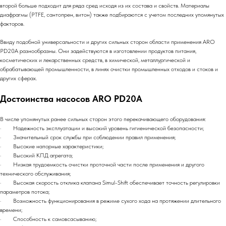
второй больше подходит для ряда сред исходя из их состава и свойств. Материалы
диафрагмы (PTFE, сантопрен, витон) также подбираются с учетом последних упомянутых
факторов.
Ввиду подобной универсальности и других сильных сторон области применения ARO
PD20A разнообразны. Они задействуются в изготовлении продуктов питания,
косметических и лекарственных средств, в химической, металлургической и
обрабатывающей промышленности, в линях очистки промышленных отходов и стоков и
других сферах.
Достоинства насосов ARO PD20A
В числе упомянутых ранее сильных сторон этого перекачивающего оборудования:
· Надежность эксплуатации и высокий уровень гигиенической безопасности;
· Значительный срок службы при соблюдении правил применения;
· Высокие напорные характеристики;
· Высокий КПД агрегата;
· Низкая трудоемкость очистки проточной части после применения и другого
технического обслуживания;
· Высокая скорость отклика клапана Simul-Shift обеспечивает точность регулировки
параметров потока;
· Возможность функционирования в режиме сухого хода на протяжении длительного
времени;
· Способность к самовсасыванию;