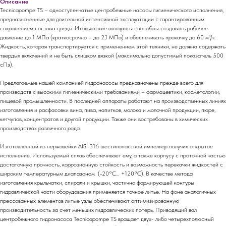
Описание
Tecnicapompe TS – одноступенчатые центробежные насосы гигиенического исполнения,
предназначенные для длительной интенсивной эксплуатации с гарантированным
сохранением состава среды. Итальянские аппараты способны создавать рабочее
давление до 1 МПа (краткосрочно – до 2,1 МПа) и обеспечивать прокачку до 60 м³/ч.
Жидкость, которая транспортируется с применением этой техники, не должна содержать
твердых включений и не быть слишком вязкой (максимально допустимый показатель 500
сПз).
Предлагаемые нашей компанией гидронасосы предназначены прежде всего для
производств с высокими гигиеническими требованиями – фармацевтики, косметологии,
пищевой промышленности. В последней аппараты работают на производственных линиях
изготовления и расфасовки вина, пива, напитков, молока и молочной продукции, пюре,
кетчупов, концентратов и другой продукции. Также они востребованы в химических
производствах различного рода.
Изготовленный из нержавейки AISI 316 шестилопастной импеллер получил открытое
исполнение. Используемый сплав обеспечивает ему, а также корпусу с проточной частью
достаточную прочность, коррозионную стойкость и возможность перекачки жидкостей с
широким температурным диапазоном (-20°С… +120°С). В качестве метода
изготовления крыльчатки, спирали и крышки, частично формирующей контуры
гидравлической части оборудования применяется точное литье. На фоне аналогичных
прессованных элементов литые узлы обеспечивают оптимизированную
производительность за счет меньших гидравлических потерь. Приводящий вал
центробежного гидронасоса Tecnicapompe TS вращает двух- либо четырехполюсный