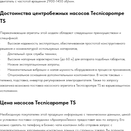
двигатель с частотой вращения 2900-1450 об/мин.
Достоинства центробежных насосов Tecnicapompe
TS
Перекачивающие агрегаты этой модели обладают следующими преимуществами и
спецификой:
· Высокая надежность эксплуатации, обеспечиваемая простотой конструктивного
решения и номенклатурой используемых материалов;
· Длительный срок службы техники;
· Высокие напорные характеристики (до 60 м) для аппарата подобных габаритов;
· Низкие эксплуатационные затраты;
· Незначительные вибрации и малая шумность оборудования в процессе применения;
· Опциональное оснащение дополнительными компонентами. В числе таковых –
тележка, подставка, инвертор регулирования электродвигателя. Также по запросу
заказчика возможна поставка насосного агрегата в Tecnicapompe TS во взрывозащитном
исполнении.
Цена насосов Tecnicapompe TS
Необходимую покупателям этой продукции информацию с техническими данными, ценой
и условиями поставки сотрудники «АрмапромТехно» предоставят вам по запросу. Его
можно сделать по телефону, в бизнес-чате компании либо отправив запрос с
предварительным заполнением контактных данных со страницы товара. Вы получите