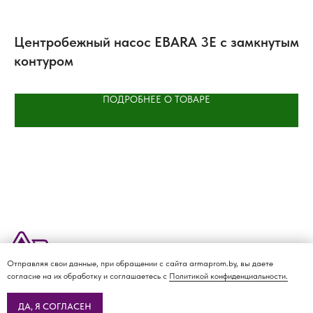
Центробежный насос EBARA 3E с замкнутым
Ви
контуром
ПОДРОБНЕЕ О ТОВАРЕ
Отправляя свои данные, при обращении с сайта armaprom.by, вы даете
О КОМПАНИИ
ДОСТАВКА И ОПЛАТА
КАТАЛОГ
КОНТАКТЫ
согласие на их обработку и соглашаетесь с
Политикой конфиденциальности.
Политика
конфиденциальности
ДА, Я СОГЛАСЕН