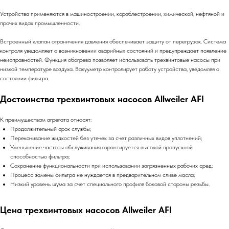
Устройства применяются в машиностроении, кораблестроении, химической, нефтяной и
прочих видах промышленности.
Встроенный клапан ограничения давления обеспечивает защиту от перегрузок. Система
контроля уведомляет о возникновении аварийных состояний и предупреждает появление
неисправностей. Функция обогрева позволяет использовать трехвинтовые насосы при
низкой температуре воздуха. Вакууметр контролирует работу устройства, уведомляя о
состоянии фильтра.
Достоинства трехвинтовых насосов Allweiler AFI
К преимуществам агрегата относят:
Продолжительный срок службы;
Перекачивание жидкостей без утечек за счет различных видов уплотнений;
Уменьшение частоты обслуживания гарантируется высокой пропускной
способностью фильтра;
Сохранение функциональности при использовании загрязненных рабочих сред;
Процесс замены фильтра не нуждается в предварительном сливе масла;
Низкий уровень шума за счет специального профиля боковой стороны резьбы.
Цена трехвинтовых насосов Allweiler AFI