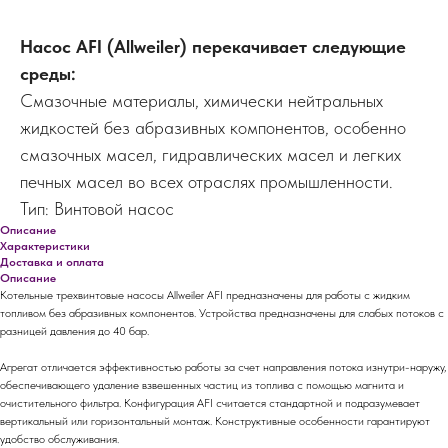
Насос AFI (Allweiler) перекачивает следующие
среды:
Смазочные материалы, химически нейтральных
жидкостей без абразивных компонентов, особенно
смазочных масел, гидравлических масел и легких
печных масел во всех отраслях промышленности.
Тип: Винтовой насос
Описание
Характеристики
Доставка и оплата
Описание
Котельные трехвинтовые насосы Allweiler AFI предназначены для работы с жидким
топливом без абразивных компонентов. Устройства предназначены для слабых потоков с
разницей давления до 40 бар.
Агрегат отличается эффективностью работы за счет направления потока изнутри-наружу,
обеспечивающего удаление взвешенных частиц из топлива с помощью магнита и
очистительного фильтра. Конфигурация AFI считается стандартной и подразумевает
вертикальный или горизонтальный монтаж. Конструктивные особенности гарантируют
удобство обслуживания.