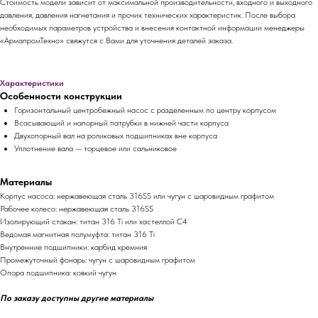
Стоимость модели зависит от максимальной производительности, входного и выходного
давления, давления нагнетания и прочих технических характеристик. После выбора
необходимых параметров устройства и внесения контактной информации менеджеры
«АрмапромТехно» свяжутся с Вами для уточнения деталей заказа.
Характеристики
Особенности конструкции​
Горизонтальный центробежный насос с разделенным по центру корпусом
Всасывающий и напорный патрубки в нижней части корпуса
Двухопорный вал на роликовых подшипниках вне корпуса
Уплотнение вала — торцевое или сальниковое
Материалы
Корпус насоса: нержавеющая сталь 316SS или чугун с шаровидным графитом
Рабочее колесо: нержавеющая сталь 316SS
Изолирующий стакан: титан 316 Ti или хастеллой С4
Ведомая магнитная полумуфта: титан 316 Ti
Внутренние подшипники: карбид кремния
Промежуточный фонарь: чугун с шаровидным графитом
Опора подшипника: ковкий чугун
По заказу доступны другие материалы