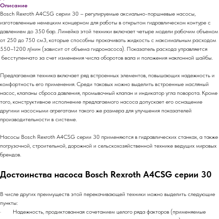
Описание
Bosch Rexroth A4CSG серии 30 – регулируемые аксиально-поршневые насосы,
изготовленные немецким концерном для работы в открытом гидравлическом контуре с
давлением до 350 бар. Линейка этой техники включает четыре модели рабочим объемом
от 250 до 750 см3, которые способны прокачивать жидкость с максимальным расходом
550–1200 л/мин (зависит от объема гидронасоса). Показатель расхода управляется
бесступенчато за счет изменения числа оборотов вала и положения наклонной шайбы.
Предлагаемая техника включает ряд встроенных элементов, повышающих надежность и
комфортность его применения. Среди таковых можно выделить встроенные масляный
насос, клапаны сброса давления, промывочный клапан и индикатор угла поворота. Кроме
того, конструктивное исполнение предлагаемого насоса допускает его оснащение
другими насосными агрегатами такого же размера для улучшения показателей
производительности в системе.
Насосы Bosch Rexroth A4CSG серии 30 применяются в гидравлических станках, а также
погрузочной, строительной, дорожной и сельскохозяйственной технике ведущих мировых
брендов.
Достоинства насоса Bosch Rexroth A4CSG серии 30
В числе других преимуществ этой перекачивающей техники можно выделить следующие
пункты:
· Надежность, продиктованная сочетанием целого ряда факторов (применяемые