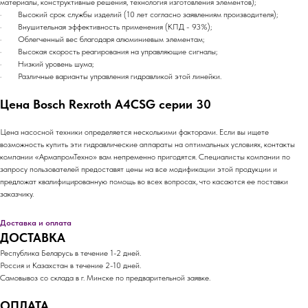
материалы, конструктивные решения, технология изготовления элементов);
· Высокий срок службы изделий (10 лет согласно заявлениям производителя);
· Внушительная эффективность применения (КПД - 93%);
· Облегченный вес благодаря алюминиевым элементам;
· Высокая скорость реагирования на управляющие сигналы;
· Низкий уровень шума;
· Различные варианты управления гидравликой этой линейки.
Цена Bosch Rexroth A4CSG серии 30
Цена насосной техники определяется несколькими факторами. Если вы ищете
возможность купить эти гидравлические аппараты на оптимальных условиях, контакты
компании «АрмапромТехно» вам непременно пригодятся. Специалисты компании по
запросу пользователей предоставят цены на все модификации этой продукции и
предложат квалифицированную помощь во всех вопросах, что касаются ее поставки
заказчику.
Доставка и оплата
ДОСТАВКА
Республика Беларусь в течение 1-2 дней.
Россия и Казахстан в течение 2-10 дней.
Самовывоз со склада в г. Минске по предварительной заявке.
ОПЛАТА