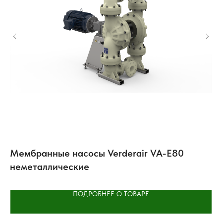
Мембранные насосы Verderair VA-E80
А
неметаллические
A
ПОДРОБНЕЕ О ТОВАРЕ