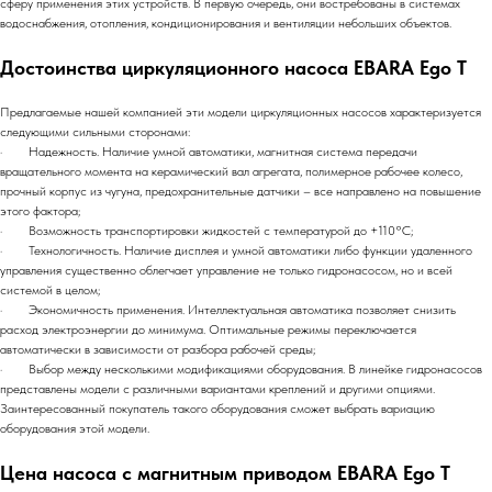
сферу применения этих устройств. В первую очередь, они востребованы в системах
водоснабжения, отопления, кондиционирования и вентиляции небольших объектов.
Достоинства циркуляционного насоса EBARA Ego T
Предлагаемые нашей компанией эти модели циркуляционных насосов характеризуется
следующими сильными сторонами:
· Надежность. Наличие умной автоматики, магнитная система передачи
вращательного момента на керамический вал агрегата, полимерное рабочее колесо,
прочный корпус из чугуна, предохранительные датчики – все направлено на повышение
этого фактора;
· Возможность транспортировки жидкостей с температурой до +110°C;
· Технологичность. Наличие дисплея и умной автоматики либо функции удаленного
управления существенно облегчает управление не только гидронасосом, но и всей
системой в целом;
· Экономичность применения. Интеллектуальная автоматика позволяет снизить
расход электроэнергии до минимума. Оптимальные режимы переключается
автоматически в зависимости от разбора рабочей среды;
· Выбор между несколькими модификациями оборудования. В линейке гидронасосов
представлены модели с различными вариантами креплений и другими опциями.
Заинтересованный покупатель такого оборудования сможет выбрать вариацию
оборудования этой модели.
Цена насоса с магнитным приводом EBARA Ego T