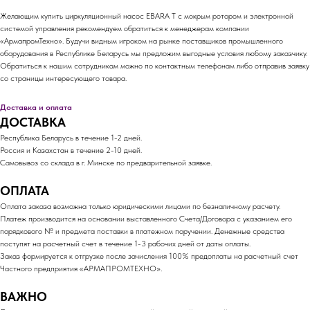
Желающим купить циркуляционный насос EBARA T с мокрым ротором и электронной
системой управления рекомендуем обратиться к менеджерам компании
«АрмапромТехно». Будучи видным игроком на рынке поставщиков промышленного
оборудования в Республике Беларусь мы предложим выгодные условия любому заказчику.
Обратиться к нашим сотрудникам можно по контактным телефонам либо отправив заявку
со страницы интересующего товара.
Доставка и оплата
ДОСТАВКА
Республика Беларусь в течение 1-2 дней.
Россия и Казахстан в течение 2-10 дней.
Самовывоз со склада в г. Минске по предварительной заявке.
ОПЛАТА
Оплата заказа возможна только юридическими лицами по безналичному расчету.
Платеж производится на основании выставленного Счета/Договора с указанием его
порядкового № и предмета поставки в платежном поручении. Денежные средства
поступят на расчетный счет в течение 1-3 рабочих дней от даты оплаты.
Заказ формируется к отгрузке после зачисления 100% предоплаты на расчетный счет
Частного предприятия «АРМАПРОМТЕХНО».
ВАЖНО