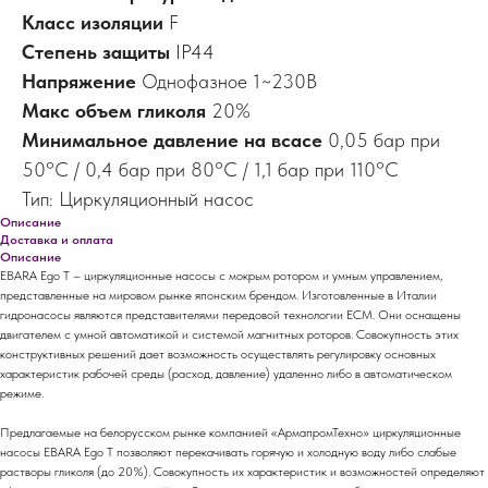
Класс изоляции
F
Степень защиты
IP44
Напряжение
Однофазное 1~230В
Макс объем гликоля
20%
Минимальное давление на всасе
0,05 бар при
50°C / 0,4 бар при 80°C / 1,1 бар при 110°C
Тип: Циркуляционный насос
Описание
Доставка и оплата
Описание
EBARA Ego T – циркуляционные насосы с мокрым ротором и умным управлением,
представленные на мировом рынке японским брендом. Изготовленные в Италии
гидронасосы являются представителями передовой технологии ECM. Они оснащены
двигателем с умной автоматикой и системой магнитных роторов. Совокупность этих
конструктивных решений дает возможность осуществлять регулировку основных
характеристик рабочей среды (расход, давление) удаленно либо в автоматическом
режиме.
Предлагаемые на белорусском рынке компанией «АрмапромТехно» циркуляционные
насосы EBARA Ego T позволяют перекачивать горячую и холодную воду либо слабые
растворы гликоля (до 20%). Совокупность их характеристик и возможностей определяют