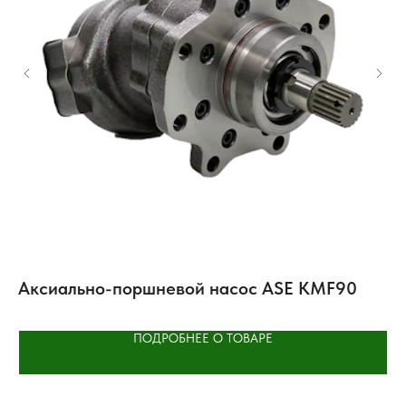
Аксиально-поршневой насос ASE KMF90
Ш
ПОДРОБНЕЕ О ТОВАРЕ