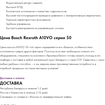
· Внушительный ресурс изделий;
· Высокий КПД;
· Компактное исполнение и малый вес гидронасосов;
· Высокая частота вращения привода в сравнении с альтернативными вариантами;
· Хорошие характеристики всасывания;
· Удобное управление;
· Быстрота реагирования на управляющие сигналы.
Цена Bosch Rexroth A10VO серии 50
Цена насоса A10VO 50-той серии определяется его объемом, особенностями
исполнения и рядом других факторов. Поэтому если вам необходимо именно это
оборудование, специалисты компании «АрмапромТехно» готовы оказать помощь в его
подборе и поставке в любой населенный пункт Беларуси и стран СНГ. Свяжитесь с нами
любым удобным способом – и мы закроем ваши производственные потребности в
подобной продукции на самых выгодных условиях!
Доставка и оплата
ДОСТАВКА
Республика Беларусь в течение 1-2 дней.
Россия и Казахстан в течение 2-10 дней.
Самовывоз со склада в г. Минске по предварительной заявке.