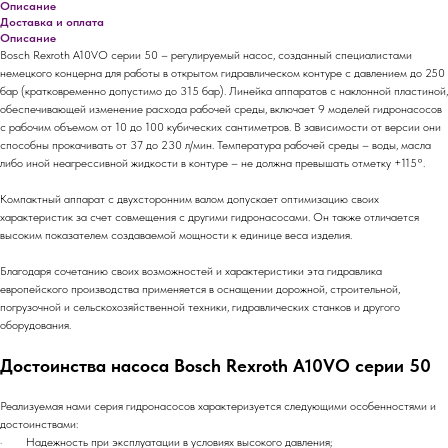
Описание
Доставка и оплата
Описание
Bosch Rexroth A10VO серии 50 – регулируемый насос, созданный специалистами
немецкого концерна для работы в открытом гидравлическом контуре с давлением до 250
бар (кратковременно допустимо до 315 бар). Линейка аппаратов с наклонной пластиной,
обеспечивающей изменение расхода рабочей среды, включает 9 моделей гидронасосов
с рабочим объемом от 10 до 100 кубических сантиметров. В зависимости от версии они
способны прокачивать от 37 до 230 л/мин. Температура рабочей среды – воды, масла
либо иной неагрессивной жидкости в контуре – не должна превышать отметку +115°.
Компактный аппарат с двухсторонним валом допускает оптимизацию своих
характеристик за счет совмещения с другими гидронасосами. Он также отличается
высоким показателем создаваемой мощности к единице веса изделия.
Благодаря сочетанию своих возможностей и характеристики эта гидравлика
европейского производства применяется в оснащении дорожной, строительной,
погрузочной и сельскохозяйственной техники, гидравлических станков и другого
оборудования.
Достоинства насоса Bosch Rexroth A10VO серии 50
Реализуемая нами серия гидронасосов характеризуется следующими особенностями и
достоинствами:
· Надежность при эксплуатации в условиях высокого давления;