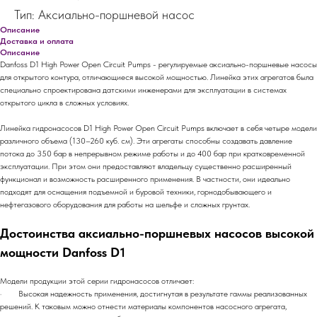
Тип: Аксиально-поршневой насос
Описание
Доставка и оплата
Описание
Danfoss D1 High Power Open Circuit Pumps - регулируемые аксиально-поршневые насосы
для открытого контура, отличающиеся высокой мощностью. Линейка этих агрегатов была
специально спроектирована датскими инженерами для эксплуатации в системах
открытого цикла в сложных условиях.
Линейка гидронасосов D1 High Power Open Circuit Pumps включает в себя четыре модели
различного объема (130–260 куб. см). Эти агрегаты способны создавать давление
потока до 350 бар в непрерывном режиме работы и до 400 бар при кратковременной
эксплуатации. При этом они предоставляют владельцу существенно расширенный
функционал и возможность расширенного применения. В частности, они идеально
подходят для оснащения подъемной и буровой техники, горнодобывающего и
нефтегазового оборудования для работы на шельфе и сложных грунтах.
Достоинства аксиально-поршневых насосов высокой
мощности Danfoss D1
Модели продукции этой серии гидронасосов отличает:
· Высокая надежность применения, достигнутая в результате гаммы реализованных
решений. К таковым можно отнести материалы компонентов насосного агрегата,