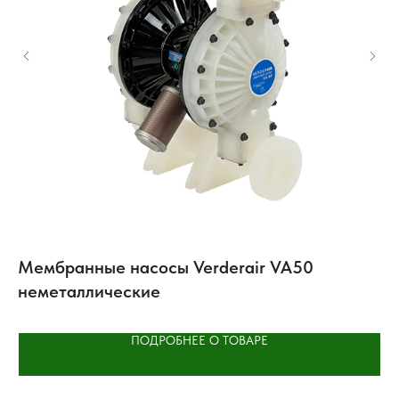
Мембранные насосы Verderair VA50
П
неметаллические
W
ПОДРОБНЕЕ О ТОВАРЕ