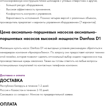
оптимизированную конструкцию блока цилиндров с угловым отверстием и другие;
· Большой ресурс оборудования;
· Высокая эффективность применения;
· Комфортность контроля и управления;
· Вариативность исполнений. Помимо четырех версий с различным объемом,
производитель предлагает и варианты управления оборудованием (7 вариантов).
Цена аксиально-поршневых насосов аксиально-
поршневых насосов высокой мощности Danfoss D1
Желающим купить насос Danfoss D1 на выгодных условиях рекомендуем обратиться к
менеджерам компания «АрмапромТехно». По запросу они предоставят каталог техники
этой линейки, которая позволит сделать оптимальный выбор модели гидронасоса под
производственные нужды заказчика. Также мы готовы ответить на любые вопросы
потенциальных покупателей по контактным телефонам компании.
Доставка и оплата
ДОСТАВКА
Республика Беларусь в течение 1-2 дней.
Россия и Казахстан в течение 2-10 дней.
Самовывоз со склада в г. Минске по предварительной заявке.
ОПЛАТА